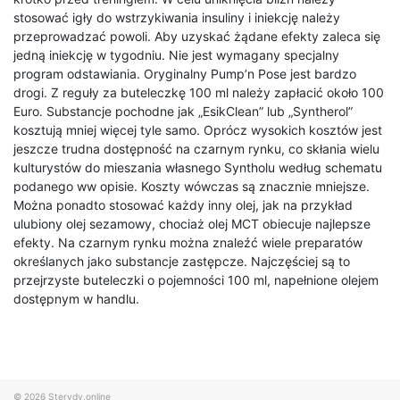
stosować igły do wstrzykiwania insuliny i iniekcję należy
przeprowadzać powoli. Aby uzyskać żądane efekty zaleca się
jedną iniekcję w tygodniu. Nie jest wymagany specjalny
program odstawiania. Oryginalny Pump’n Pose jest bardzo
drogi. Z reguły za buteleczkę 100 ml należy zapłacić około 100
Euro. Substancje pochodne jak „EsikClean” lub „Syntherol”
kosztują mniej więcej tyle samo. Oprócz wysokich kosztów jest
jeszcze trudna dostępność na czarnym rynku, co skłania wielu
kulturystów do mieszania własnego Syntholu według schematu
podanego ww opisie. Koszty wówczas są znacznie mniejsze.
Można ponadto stosować każdy inny olej, jak na przykład
ulubiony olej sezamowy, chociaż olej MCT obiecuje najlepsze
efekty. Na czarnym rynku można znaleźć wiele preparatów
określanych jako substancje zastępcze. Najczęściej są to
przejrzyste buteleczki o pojemności 100 ml, napełnione olejem
dostępnym w handlu.
© 2026
Sterydy.online