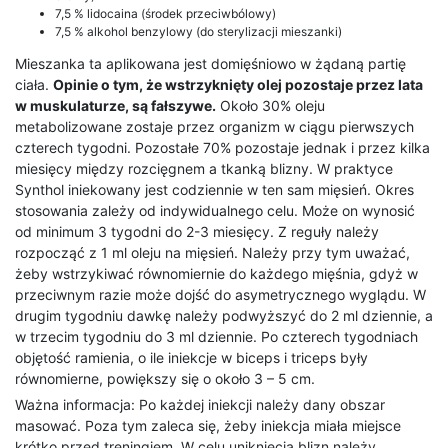
7,5 % lidocaina (środek przeciwbólowy)
7,5 % alkohol benzylowy (do sterylizacji mieszanki)
Mieszanka ta aplikowana jest domięśniowo w żądaną partię
ciała.
Opinie o tym, że wstrzyknięty olej pozostaje przez lata
w muskulaturze, są fałszywe.
Około 30% oleju
metabolizowane zostaje przez organizm w ciągu pierwszych
czterech tygodni. Pozostałe 70% pozostaje jednak i przez kilka
miesięcy między rozcięgnem a tkanką blizny. W praktyce
Synthol iniekowany jest codziennie w ten sam mięsień. Okres
stosowania zależy od indywidualnego celu. Może on wynosić
od minimum 3 tygodni do 2-3 miesięcy. Z reguły należy
rozpocząć z 1 ml oleju na mięsień. Należy przy tym uważać,
żeby wstrzykiwać równomiernie do każdego mięśnia, gdyż w
przeciwnym razie może dojść do asymetrycznego wyglądu. W
drugim tygodniu dawkę należy podwyższyć do 2 ml dziennie, a
w trzecim tygodniu do 3 ml dziennie. Po czterech tygodniach
objętość ramienia, o ile iniekcje w biceps i triceps były
równomierne, powiększy się o około 3 – 5 cm.
Ważna informacja: Po każdej iniekcji należy dany obszar
masować. Poza tym zaleca się, żeby iniekcja miała miejsce
krótko przed treningiem. W celu uniknięcia blizn należy