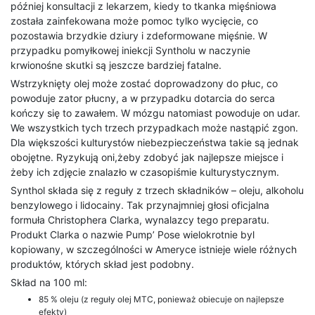
później konsultacji z lekarzem, kiedy to tkanka mięśniowa
została zainfekowana może pomoc tylko wycięcie, co
pozostawia brzydkie dziury i zdeformowane mięśnie. W
przypadku pomyłkowej iniekcji Syntholu w naczynie
krwionośne skutki są jeszcze bardziej fatalne.
Wstrzyknięty olej może zostać doprowadzony do płuc, co
powoduje zator płucny, a w przypadku dotarcia do serca
kończy się to zawałem. W mózgu natomiast powoduje on udar.
We wszystkich tych trzech przypadkach może nastąpić zgon.
Dla większości kulturystów niebezpieczeństwa takie są jednak
obojętne. Ryzykują oni,żeby zdobyć jak najlepsze miejsce i
żeby ich zdjęcie znalazło w czasopiśmie kulturystycznym.
Synthol składa się z reguły z trzech składników – oleju, alkoholu
benzylowego i lidocainy. Tak przynajmniej głosi oficjalna
formuła Christophera Clarka, wynalazcy tego preparatu.
Produkt Clarka o nazwie Pump’ Pose wielokrotnie byl
kopiowany, w szczególności w Ameryce istnieje wiele różnych
produktów, których skład jest podobny.
Skład na 100 ml:
85 % oleju (z reguły olej MTC, ponieważ obiecuje on najlepsze
efekty)