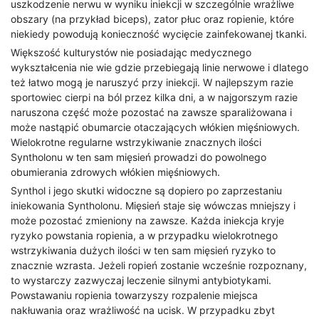
uszkodzenie nerwu w wyniku iniekcji w szczególnie wrażliwe
obszary (na przykład biceps), zator płuc oraz ropienie, które
niekiedy powodują konieczność wycięcie zainfekowanej tkanki.
Większość kulturystów nie posiadając medycznego
wykształcenia nie wie gdzie przebiegają linie nerwowe i dlatego
też łatwo mogą je naruszyć przy iniekcji. W najlepszym razie
sportowiec cierpi na ból przez kilka dni, a w najgorszym razie
naruszona część może pozostać na zawsze sparaliżowana i
może nastąpić obumarcie otaczających włókien mięśniowych.
Wielokrotne regularne wstrzykiwanie znacznych ilości
Syntholonu w ten sam mięsień prowadzi do powolnego
obumierania zdrowych włókien mięśniowych.
Synthol i jego skutki widoczne są dopiero po zaprzestaniu
iniekowania Syntholonu. Mięsień staje się wówczas mniejszy i
może pozostać zmieniony na zawsze. Każda iniekcja kryje
ryzyko powstania ropienia, a w przypadku wielokrotnego
wstrzykiwania dużych ilości w ten sam mięsień ryzyko to
znacznie wzrasta. Jeżeli ropień zostanie wcześnie rozpoznany,
to wystarczy zazwyczaj leczenie silnymi antybiotykami.
Powstawaniu ropienia towarzyszy rozpalenie miejsca
nakłuwania oraz wrażliwość na ucisk. W przypadku zbyt