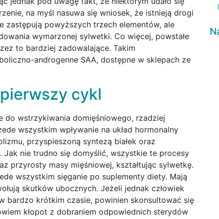
rąc jednak pod uwagę fakt, że niektórym udało się
rzenie, na myśl nasuwa się wniosek, że istnieją drogi
nie zastępują powyższych trzech elementów, ale
N
budowania wymarzonej sylwetki. Co więcej, powstałe
rzez to bardziej zadowalające. Takim
oliczno-androgenne SAA, dostępne w sklepach ze
 pierwszy cykl
ne do wstrzykiwania domięśniowego, rzadziej
rzede wszystkim wpływanie na układ hormonalny
olizmu, przyspieszoną syntezą białek oraz
Jak nie trudno się domyślić, wszystkie te procesy
az przyrosty masy mięśniowej, kształtując sylwetkę.
de wszystkim sięganie po suplementy diety. Mają
ołują skutków ubocznych. Jeżeli jednak człowiek
 w bardzo krótkim czasie, powinien skonsultować się
bowiem kłopot z dobraniem odpowiednich sterydów