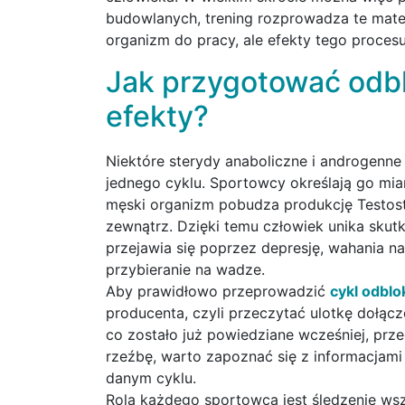
budowlanych, trening rozprowadza te mate
organizm do pracy, ale efekty tego proces
Jak przygotować odbl
efekty?
Niektóre sterydy anaboliczne i androgenn
jednego cyklu. Sportowcy określają go mi
męski organizm pobudza produkcję Testost
zewnątrz. Dzięki temu człowiek unika sku
przejawia się poprzez depresję, wahania na
przybieranie na wadze.
Aby prawidłowo przeprowadzić
cykl odbl
producenta, czyli przeczytać ulotkę dołą
co zostało już powiedziane wcześniej, pr
rzeźbę, warto zapoznać się z informacjam
danym cyklu.
Rolą każdego sportowca jest śledzenie ws