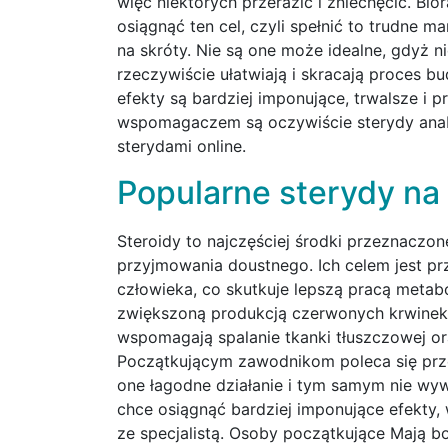
więc niektórych przerazić i zniechęcić. Bio
osiągnąć ten cel, czyli spełnić to trudne ma
na skróty. Nie są one może idealne, gdyż 
rzeczywiście ułatwiają i skracają proces 
efekty są bardziej imponujące, trwalsze i p
wspomagaczem są oczywiście sterydy anab
sterydami online.
Popularne sterydy na
Steroidy to najczęściej środki przeznaczo
przyjmowania doustnego. Ich celem jest p
człowieka, co skutkuje lepszą pracą metab
zwiększoną produkcją czerwonych krwinek. 
wspomagają spalanie tkanki tłuszczowej or
Początkującym zawodnikom poleca się prze
one łagodne działanie i tym samym nie wyw
chce osiągnąć bardziej imponujące efekty,
ze specjalistą. Osoby początkujące Mają 