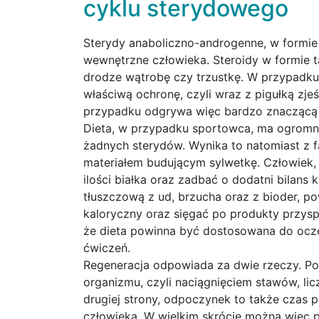
cyklu sterydowego
Sterydy anaboliczno-androgenne, w formie za
wewnętrzne człowieka. Steroidy w formie ta
drodze wątrobę czy trzustkę. W przypadku
właściwą ochronę, czyli wraz z pigułką zj
przypadku odgrywa więc bardzo znaczącą 
Dieta, w przypadku sportowca, ma ogromn
żadnych sterydów. Wynika to natomiast z 
materiałem budującym sylwetkę. Człowiek
ilości białka oraz zadbać o dodatni bilans
tłuszczową z ud, brzucha oraz z bioder, p
kaloryczny oraz sięgać po produkty przys
że dieta powinna być dostosowana do ocz
ćwiczeń.
Regeneracja odpowiada za dwie rzeczy. Po
organizmu, czyli naciągnięciem stawów, li
drugiej strony, odpoczynek to także czas 
człowieka. W wielkim skrócie można więc p