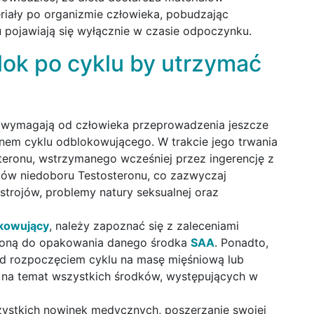
riały po organizmie człowieka, pobudzając
u pojawiają się wyłącznie w czasie odpoczynku.
ok po cyklu by utrzymać
e wymagają od człowieka przeprowadzenia jeszcze
anem cyklu odblokowującego. W trakcie jego trwania
eronu, wstrzymanego wcześniej przez ingerencję z
tków niedoboru Testosteronu, co zazwyczaj
strojów, problemy natury seksualnej oraz
okowujący
, należy zapoznać się z zaleceniami
czoną do opakowania danego środka
SAA
. Ponadto,
zed rozpoczęciem cyklu na masę mięśniową lub
i na temat wszystkich środków, występujących w
zystkich nowinek medycznych, poszerzanie swojej