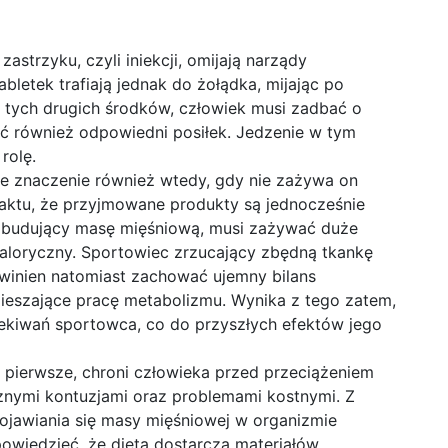
strzyku, czyli iniekcji, omijają narządy
bletek trafiają jednak do żołądka, mijając po
 tych drugich środków, człowiek musi zadbać o
eść również odpowiedni posiłek. Jedzenie w tym
rolę.
e znaczenie również wtedy, gdy nie zażywa on
faktu, że przyjmowane produkty są jednocześnie
, budujący masę mięśniową, musi zażywać duże
 kaloryczny. Sportowiec zrzucający zbędną tkankę
owinien natomiast zachować ujemny bilans
pieszające pracę metabolizmu. Wynika z tego zatem,
ekiwań sportowca, co do przyszłych efektów jego
 pierwsze, chroni człowieka przed przeciążeniem
cznymi kontuzjami oraz problemami kostnymi. Z
pojawiania się masy mięśniowej w organizmie
owiedzieć, że dieta dostarcza materiałów