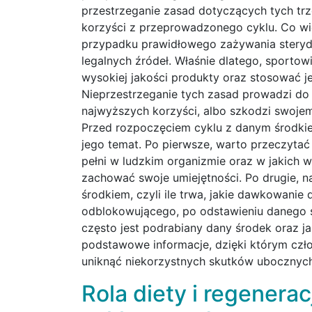
przestrzeganie zasad dotyczących tych tr
korzyści z przeprowadzonego cyklu. Co wi
przypadku prawidłowego zażywania stery
legalnych źródeł. Właśnie dlatego, sportow
wysokiej jakości produkty oraz stosować je
Nieprzestrzeganie tych zasad prowadzi do
najwyższych korzyści, albo szkodzi swoje
Przed rozpoczęciem cyklu z danym środkie
jego temat. Po pierwsze, warto przeczytać 
pełni w ludzkim organizmie oraz w jakich
zachować swoje umiejętności. Po drugie, n
środkiem, czyli ile trwa, jakie dawkowani
odblokowującego, po odstawieniu danego śro
często jest podrabiany dany środek oraz j
podstawowe informacje, dzięki którym człow
uniknąć niekorzystnych skutków ubocznych
Rola diety i regenera