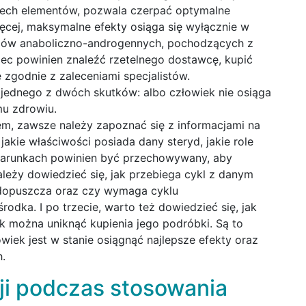
zech elementów, pozwala czerpać optymalne
ęcej, maksymalne efekty osiąga się wyłącznie w
dów anaboliczno-androgennych, pochodzących z
iec powinien znaleźć rzetelnego dostawcę, kupić
 zgodnie z zaleceniami specjalistów.
 jednego z dwóch skutków: albo człowiek nie osiąga
mu zdrowiu.
m, zawsze należy zapoznać się z informacjami na
jakie właściwości posiada dany steryd, jakie role
 warunkach powinien być przechowywany, aby
ależy dowiedzieć się, jak przebiega cykl z danym
e dopuszcza oraz czy wymaga cyklu
dka. I po trzecie, warto też dowiedzieć się, jak
ak można uniknąć kupienia jego podróbki. Są to
iek jest w stanie osiągnąć najlepsze efekty oraz
.
cji podczas stosowania