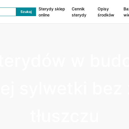
Sterydy sklep
Cennik
Opisy
Ba
online
sterydy
środków
wi
sterydów w bud
ej sylwetki be
tłuszczu