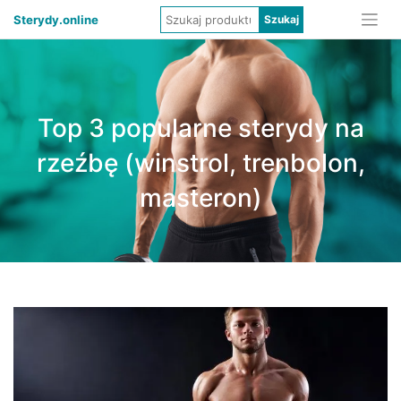
Sterydy.online
Top 3 popularne sterydy na
rzeźbę (winstrol, trenbolon,
masteron)