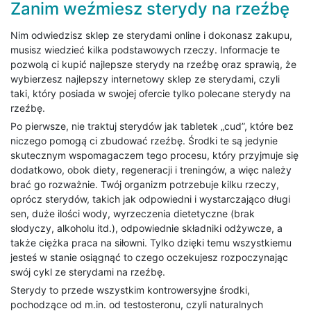
Zanim weźmiesz sterydy na rzeźbę
Nim odwiedzisz sklep ze sterydami online i dokonasz zakupu,
musisz wiedzieć kilka podstawowych rzeczy. Informacje te
pozwolą ci kupić najlepsze sterydy na rzeźbę oraz sprawią, że
wybierzesz najlepszy internetowy sklep ze sterydami, czyli
taki, który posiada w swojej ofercie tylko polecane sterydy na
rzeźbę.
Po pierwsze, nie traktuj sterydów jak tabletek „cud”, które bez
niczego pomogą ci zbudować rzeźbę. Środki te są jedynie
skutecznym wspomagaczem tego procesu, który przyjmuje się
dodatkowo, obok diety, regeneracji i treningów, a więc należy
brać go rozważnie. Twój organizm potrzebuje kilku rzeczy,
oprócz sterydów, takich jak odpowiedni i wystarczająco długi
sen, duże ilości wody, wyrzeczenia dietetyczne (brak
słodyczy, alkoholu itd.), odpowiednie składniki odżywcze, a
także ciężka praca na siłowni. Tylko dzięki temu wszystkiemu
jesteś w stanie osiągnąć to czego oczekujesz rozpoczynając
swój cykl ze sterydami na rzeźbę.
Sterydy to przede wszystkim kontrowersyjne środki,
pochodzące od m.in. od testosteronu, czyli naturalnych