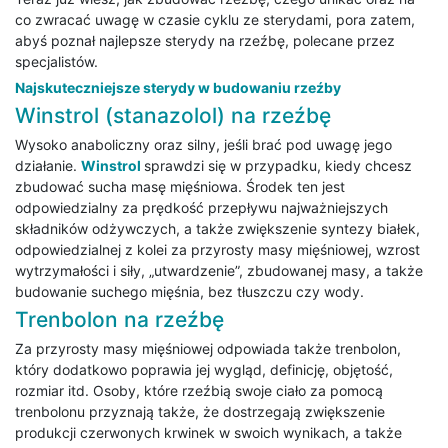
co zwracać uwagę w czasie cyklu ze sterydami, pora zatem,
abyś poznał najlepsze sterydy na rzeźbę, polecane przez
specjalistów.
Najskuteczniejsze sterydy w budowaniu rzeźby
Winstrol (stanazolol) na rzeźbę
Wysoko anaboliczny oraz silny, jeśli brać pod uwagę jego
działanie.
Winstrol
sprawdzi się w przypadku, kiedy chcesz
zbudować sucha masę mięśniowa. Środek ten jest
odpowiedzialny za prędkość przepływu najważniejszych
składników odżywczych, a także zwiększenie syntezy białek,
odpowiedzialnej z kolei za przyrosty masy mięśniowej, wzrost
wytrzymałości i siły, „utwardzenie”, zbudowanej masy, a także
budowanie suchego mięśnia, bez tłuszczu czy wody.
Trenbolon na rzeźbę
Za przyrosty masy mięśniowej odpowiada także trenbolon,
który dodatkowo poprawia jej wygląd, definicję, objętość,
rozmiar itd. Osoby, które rzeźbią swoje ciało za pomocą
trenbolonu przyznają także, że dostrzegają zwiększenie
produkcji czerwonych krwinek w swoich wynikach, a także