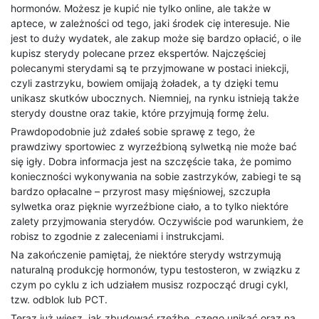
hormonów. Możesz je kupić nie tylko online, ale także w
aptece, w zależności od tego, jaki środek cię interesuje. Nie
jest to duży wydatek, ale zakup może się bardzo opłacić, o ile
kupisz sterydy polecane przez ekspertów. Najczęściej
polecanymi sterydami są te przyjmowane w postaci iniekcji,
czyli zastrzyku, bowiem omijają żoładek, a ty dzięki temu
unikasz skutków ubocznych. Niemniej, na rynku istnieją także
sterydy doustne oraz takie, które przyjmują formę żelu.
Prawdopodobnie już zdałeś sobie sprawę z tego, że
prawdziwy sportowiec z wyrzeźbioną sylwetką nie może bać
się igły. Dobra informacja jest na szczęście taka, że pomimo
konieczności wykonywania na sobie zastrzyków, zabiegi te są
bardzo opłacalne – przyrost masy mięśniowej, szczupła
sylwetka oraz pięknie wyrzeźbione ciało, a to tylko niektóre
zalety przyjmowania sterydów. Oczywiście pod warunkiem, że
robisz to zgodnie z zaleceniami i instrukcjami.
Na zakończenie pamiętaj, że niektóre sterydy wstrzymują
naturalną produkcję hormonów, typu testosteron, w związku z
czym po cyklu z ich udziałem musisz rozpocząć drugi cykl,
tzw. odblok lub PCT.
Teraz już wiesz, jak zbudować rzeźbę, czego unikać oraz na