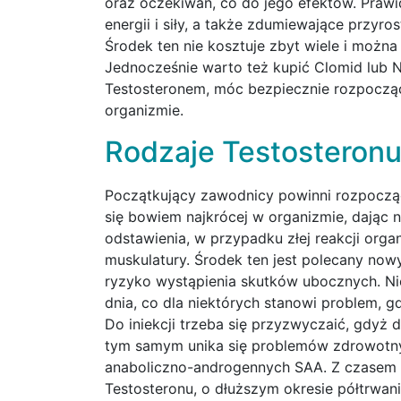
oraz oczekiwań, co do jego efektów. Praw
energii i siły, a także zdumiewające przyro
Środek ten nie kosztuje zbyt wiele i można
Jednocześnie warto też kupić Clomid lub 
Testosteronem, móc bezpiecznie rozpocząć
organizmie.
Rodzaje Testosteron
Początkujący zawodnicy powinni rozpocząć
się bowiem najkrócej w organizmie, dając 
odstawienia, w przypadku złej reakcji o
muskulatury. Środek ten jest polecany no
ryzyko wystąpienia skutków ubocznych. N
dnia, co dla niektórych stanowi problem, g
Do iniekcji trzeba się przyzwyczaić, gdyż d
tym samym unika się problemów zdrowotny
anaboliczno-androgennych SAA. Z czasem 
Testosteronu, o dłuższym okresie półtrwani