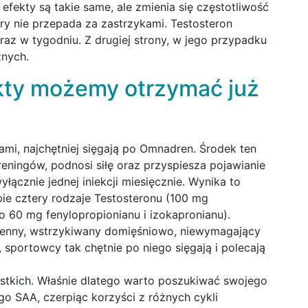
fekty są takie same, ale zmienia się częstotliwość
óry nie przepada za zastrzykami. Testosteron
az w tygodniu. Z drugiej strony, w jego przypadku
znych.
kty możemy otrzymać już
ami, najchętniej sięgają po Omnadren. Środek ten
reningów, podnosi siłę oraz przyspiesza pojawianie
łącznie jednej iniekcji miesięcznie. Wynika to
ie cztery rodzaje Testosteronu (100 mg
o 60 mg fenylopropionianu i izokapronianu).
genny, wstrzykiwany domięśniowo, niewymagający
 sportowcy tak chętnie po niego sięgają i polecają
ystkich. Właśnie dlatego warto poszukiwać swojego
o SAA, czerpiąc korzyści z różnych cykli