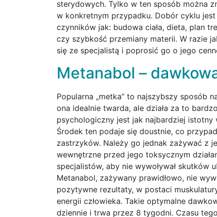
sterydowych. Tylko w ten sposób można zn
w konkretnym przypadku. Dobór cyklu jest 
czynników jak: budowa ciała, dieta, plan 
czy szybkość przemiany materii. W razie j
się ze specjalistą i poprosić go o jego cen
Metanabol – dawkowan
Popularna „metka” to najszybszy sposób n
ona idealnie twarda, ale działa za to bar
psychologiczny jest jak najbardziej istotny 
Środek ten podaje się doustnie, co przyp
zastrzyków. Należy go jednak zażywać z j
wewnętrzne przed jego toksycznym działa
specjalistów, aby nie wywoływał skutków 
Metanabol, zażywany prawidłowo, nie wyw
pozytywne rezultaty, w postaci muskulatury
energii człowieka. Takie optymalne dawkow
dziennie i trwa przez 8 tygodni. Czasu teg