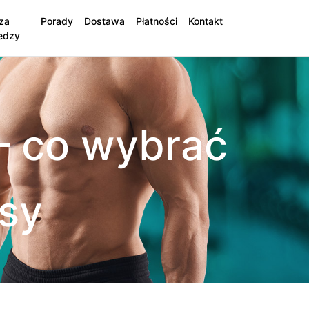
za
Porady
Dostawa
Płatności
Kontakt
edzy
– co wybrać
sy