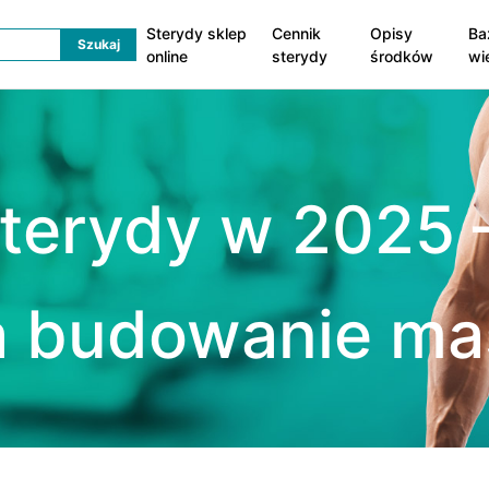
Sterydy sklep
Cennik
Opisy
Ba
online
sterydy
środków
wi
sterydy w 2025 
a budowanie ma