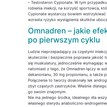
– Testosteron Cypionate. W tym przypadku e
robienia iniekcji, na korzyść sportowca, kt
Cypionate wystarczy bowiem wstrzykiwać r
wzrasta ryzyko wystąpienia skutków uboc
Omnadren – jakie efe
po pierwszym cyklu
Ludzie nieprzepadający za częstymi iniekcj
skutecznie i bezpiecznie poprawia jakość t
się muskulatury, jednocześnie wymagając wy
natomiast z tego, że Omnadren łączy w sob
dekanonianu, 30 mg propionianu, a także p
Połączenie to tworzy doskonały lek andro
zbyt częstych zastrzyków. Właśnie dlatego,
go swoim znajomym.
Nie ma jednego środka, idealnego dla wsz
własnego sterydu anaboliczno-androgenneg