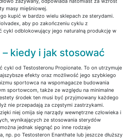
idłowo zażywany, odpowiada natomiast za wzrost
sty masy mięśniowej.
 go kupić w bardzo wielu sklepach ze sterydami.
Nolvadex, aby po zakończeniu cyklu z
 cykl odblokowujący jego naturalną produkcję w
u
– kiedy i jak stosować
 cykl od Testosteronu Propionate. To on utrzymuje
najszybsze efekty oraz możliwość jego szybkiego
rganizmu sportowca na wspomagacze budowania
wym sportowcom, także ze względu na minimalne
iestety środek ten musi być przyjmowany każdego
dyż nie przepadają za częstymi zastrzykami.
zięki niej omija się narządy wewnętrzne człowieka i
ch, wynikających ze stosowania sterydów
można jednak sięgnąć po inne rodzaje
a, np. po Testosteron Enanthate lub jeszcze dłuższy