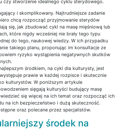
u czy stworzenie idealnego cyklu sterydowego.
ający i skomplikowany. Najtrudniejsze zadanie
piero chcą rozpocząć przyjmowanie sterydów
ają się, jak zbudować cykl na masę mięśniową lub
ch, które nigdy wcześniej nie brały tego typu
dnej do tego, naukowej wiedzy. W ich przypadku
nie takiego planu, proponując im konsultacje ze
to bowiem ryzyko wystąpienia negatywnych skutków
nych.
lepszym środkiem, na cykl dla kulturysty, jest
występuje prawie w każdej rozpisce i skutecznie
o kulturystów. W poniższym artykule
 powodzeniem sięgają kulturyści budujący masę
wiedzieć się więcej na ich temat oraz rozpocząć ich
u na ich bezpieczeństwo i dużą skuteczność.
stępne oraz polecane przez specjalistów.
larniejszy środek na