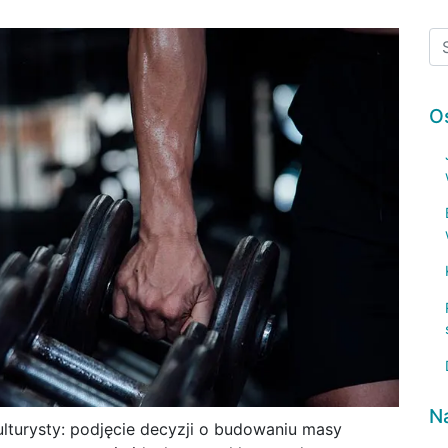
O
N
kulturysty: podjęcie decyzji o budowaniu masy