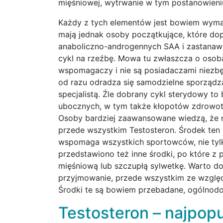
mięśniowej, wytrwanie w tym postanowieni
Każdy z tych elementów jest bowiem wymag
mają jednak osoby początkujące, które do
anaboliczno-androgennych SAA i zastanawi
cykl na rzeźbę. Mowa tu zwłaszcza o osoba
wspomagaczy i nie są posiadaczami niezbę
od razu odradza się samodzielne sporządza
specjalistą. Źle dobrany cykl sterydowy 
ubocznych, w tym także kłopotów zdrowot
Osoby bardziej zaawansowane wiedzą, że naj
przede wszystkim Testosteron. Środek ten 
wspomaga wszystkich sportowców, nie tylk
przedstawiono też inne środki, po które z
mięśniową lub szczupłą sylwetkę. Warto do
przyjmowanie, przede wszystkim ze względ
Środki te są bowiem przebadane, ogólnodo
Testosteron – najpopu