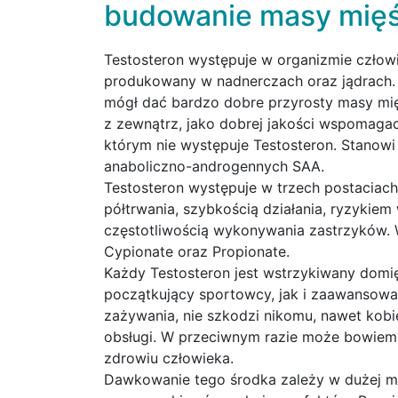
budowanie masy mięś
Testosteron występuje w organizmie człowi
produkowany w nadnerczach oraz jądrach. S
mógł dać bardzo dobre przyrosty masy mi
z zewnątrz, jako dobrej jakości wspomaga
którym nie występuje Testosteron. Stanowi
anaboliczno-androgennych SAA.
Testosteron występuje w trzech postaciach
półtrwania, szybkością działania, ryzykie
częstotliwością wykonywania zastrzyków. 
Cypionate oraz Propionate.
Każdy Testosteron jest wstrzykiwany domię
początkujący sportowcy, jak i zaawansow
zażywania, nie szkodzi nikomu, nawet kobi
obsługi. W przeciwnym razie może bowiem
zdrowiu człowieka.
Dawkowanie tego środka zależy w dużej mi