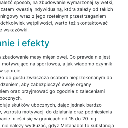
aleźć sposób, na zbudowanie wymarzonej sylwetki,
zatem kwestią indywidualną, która zależy od takich
treningowy wraz z jego rzetelnym przestrzeganiem
akichkolwiek wątpliwości, warto też skontaktować
ne wskazówki.
ie i efekty
a zbudowanie masy mięśniowej. Co prawda nie jest
dzo motywująco na sportowca, a jak wiadomo czynnik
w sporcie.
adło do gustu zwłaszcza osobom nieprzekonanym do
edzeniem, aby zabezpieczyć swoje organy
niem oraz przyjmować go zgodnie z zaleceniami
ubocznych.
ołuje skutków ubocznych, dając jednak bardzo
, wzrostu motywacji do działania oraz podniesienia
anie mieści się w granicach od 15 do 20 mg
o nie należy wydłużać, gdyż Metanabol to substancja