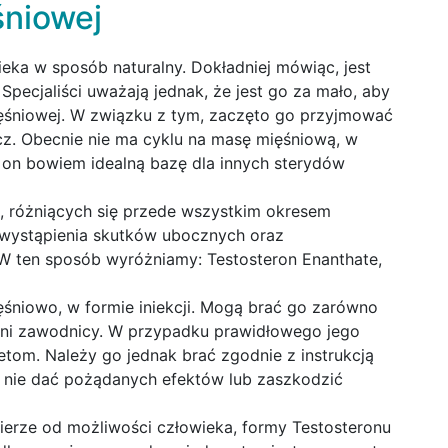
niowej
eka w sposób naturalny. Dokładniej mówiąc, jest
pecjaliści uważają jednak, że jest go za mało, aby
ęśniowej. W związku z tym, zaczęto go przyjmować
cz. Obecnie nie ma cyklu na masę mięśniową, w
 on bowiem idealną bazę dla innych sterydów
, różniących się przede wszystkim okresem
m wystąpienia skutków ubocznych oraz
W ten sposób wyróżniamy: Testosteron Enanthate,
śniowo, w formie iniekcji. Mogą brać go zarówno
ani zawodnicy. W przypadku prawidłowego jego
etom. Należy go jednak brać zgodnie z instrukcją
 nie dać pożądanych efektów lub zaszkodzić
erze od możliwości człowieka, formy Testosteronu