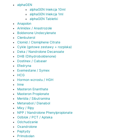
alphaGEN
alphaGEN Iniekcja 10ml
alphaGEN Iniekcja 1ml
alphaGEN Tabletki
Anapolon
Arimidex / Anastrozole
Boldenone Undecylenate
Clenbuterol
Clomid / Clomiphene Citrate
Cykle (gotowe zestawy + rozpiska)
Deka / Nandrolone Decanoate
DHB (Dihydroboldenone)
Dostinex / Cabaser
Efedryna
Exemestane / Symex
HCG
Hormon wzrostu / HGH
Inne
Masteron Enanthate
Masteron Propionate
Meridia / Sibutramina
Metanabol / Dianabol
Mixy / Ripy
NPP / Nandrolone Phenylpropionate
Odblok / PCT / Apteka
Odchudzanie
Oxandrolone
Peptydy
Primobolan