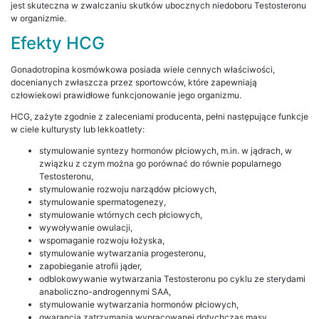
jest skuteczna w zwalczaniu skutków ubocznych niedoboru Testosteronu
w organizmie.
Efekty HCG
Gonadotropina kosmówkowa posiada wiele cennych właściwości,
docenianych zwłaszcza przez sportowców, które zapewniają
człowiekowi prawidłowe funkcjonowanie jego organizmu.
HCG, zażyte zgodnie z zaleceniami producenta, pełni następujące funkcje
w ciele kulturysty lub lekkoatlety:
stymulowanie syntezy hormonów płciowych, m.in. w jądrach, w
związku z czym można go porównać do równie popularnego
Testosteronu,
stymulowanie rozwoju narządów płciowych,
stymulowanie spermatogenezy,
stymulowanie wtórnych cech płciowych,
wywoływanie owulacji,
wspomaganie rozwoju łożyska,
stymulowanie wytwarzania progesteronu,
zapobieganie atrofii jąder,
odblokowywanie wytwarzania Testosteronu po cyklu ze sterydami
anaboliczno-androgennymi SAA,
stymulowanie wytwarzania hormonów płciowych,
gwarancja zatrzymania wypracowanej dotychczas masy,