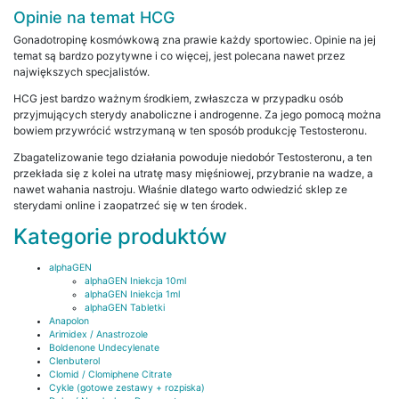
Opinie na temat HCG
Gonadotropinę kosmówkową zna prawie każdy sportowiec. Opinie na jej
temat są bardzo pozytywne i co więcej, jest polecana nawet przez
największych specjalistów.
HCG jest bardzo ważnym środkiem, zwłaszcza w przypadku osób
przyjmujących sterydy anaboliczne i androgenne. Za jego pomocą można
bowiem przywrócić wstrzymaną w ten sposób produkcję Testosteronu.
Zbagatelizowanie tego działania powoduje niedobór Testosteronu, a ten
przekłada się z kolei na utratę masy mięśniowej, przybranie na wadze, a
nawet wahania nastroju. Właśnie dlatego warto odwiedzić sklep ze
sterydami online i zaopatrzeć się w ten środek.
Kategorie produktów
alphaGEN
alphaGEN Iniekcja 10ml
alphaGEN Iniekcja 1ml
alphaGEN Tabletki
Anapolon
Arimidex / Anastrozole
Boldenone Undecylenate
Clenbuterol
Clomid / Clomiphene Citrate
Cykle (gotowe zestawy + rozpiska)