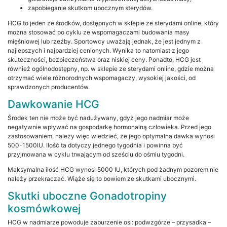
zapobieganie skutkom ubocznym sterydów.
HCG to jeden ze środków, dostępnych w sklepie ze sterydami online, który
można stosować po cyklu ze wspomagaczami budowania masy
mięśniowej lub rzeźby. Sportowcy uważają jednak, że jest jednym z
najlepszych i najbardziej cenionych. Wynika to natomiast z jego
skuteczności, bezpieczeństwa oraz niskiej ceny. Ponadto, HCG jest
również ogólnodostępny, np. w sklepie ze sterydami online, gdzie można
otrzymać wiele różnorodnych wspomagaczy, wysokiej jakości, od
sprawdzonych producentów.
Dawkowanie HCG
Środek ten nie może być nadużywany, gdyż jego nadmiar może
negatywnie wpływać na gospodarkę hormonalną człowieka. Przed jego
zastosowaniem, należy więc wiedzieć, że jego optymalna dawka wynosi
500-1500IU. Ilość ta dotyczy jednego tygodnia i powinna być
przyjmowana w cyklu trwającym od sześciu do ośmiu tygodni.
Maksymalna ilość HCG wynosi 5000 IU, których pod żadnym pozorem nie
należy przekraczać. Wiąże się to bowiem ze skutkami ubocznymi.
Skutki uboczne Gonadotropiny
kosmówkowej
HCG w nadmiarze powoduje zaburzenie osi: podwzgórze – przysadka –