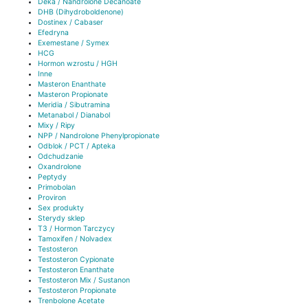
Deka / Nandrolone Decanoate
DHB (Dihydroboldenone)
Dostinex / Cabaser
Efedryna
Exemestane / Symex
HCG
Hormon wzrostu / HGH
Inne
Masteron Enanthate
Masteron Propionate
Meridia / Sibutramina
Metanabol / Dianabol
Mixy / Ripy
NPP / Nandrolone Phenylpropionate
Odblok / PCT / Apteka
Odchudzanie
Oxandrolone
Peptydy
Primobolan
Proviron
Sex produkty
Sterydy sklep
T3 / Hormon Tarczycy
Tamoxifen / Nolvadex
Testosteron
Testosteron Cypionate
Testosteron Enanthate
Testosteron Mix / Sustanon
Testosteron Propionate
Trenbolone Acetate