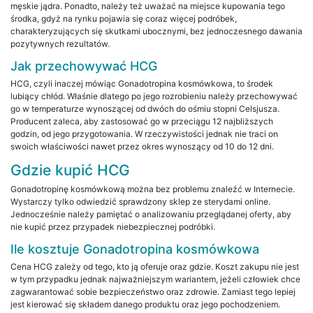
męskie jądra. Ponadto, należy też uważać na miejsce kupowania tego
środka, gdyż na rynku pojawia się coraz więcej podróbek,
charakteryzujących się skutkami ubocznymi, bez jednoczesnego dawania
pozytywnych rezultatów.
Jak przechowywać HCG
HCG, czyli inaczej mówiąc Gonadotropina kosmówkowa, to środek
lubiący chłód. Właśnie dlatego po jego rozrobieniu należy przechowywać
go w temperaturze wynoszącej od dwóch do ośmiu stopni Celsjusza.
Producent zaleca, aby zastosować go w przeciągu 12 najbliższych
godzin, od jego przygotowania. W rzeczywistości jednak nie traci on
swoich właściwości nawet przez okres wynoszący od 10 do 12 dni.
Gdzie kupić HCG
Gonadotropinę kosmówkową można bez problemu znaleźć w Internecie.
Wystarczy tylko odwiedzić sprawdzony sklep ze sterydami online.
Jednocześnie należy pamiętać o analizowaniu przeglądanej oferty, aby
nie kupić przez przypadek niebezpiecznej podróbki.
Ile kosztuje Gonadotropina kosmówkowa
Cena HCG zależy od tego, kto ją oferuje oraz gdzie. Koszt zakupu nie jest
w tym przypadku jednak najważniejszym wariantem, jeżeli człowiek chce
zagwarantować sobie bezpieczeństwo oraz zdrowie. Zamiast tego lepiej
jest kierować się składem danego produktu oraz jego pochodzeniem.