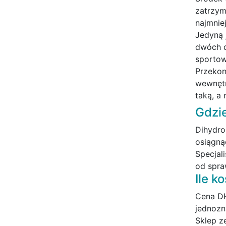
zatrzym
najmnie
Jedyną 
dwóch d
sportowi
Przekon
wewnętr
taką, a
Gdzi
Dihydro
osiągną
Specjal
od spra
Ile k
Cena DH
jednozn
Sklep z