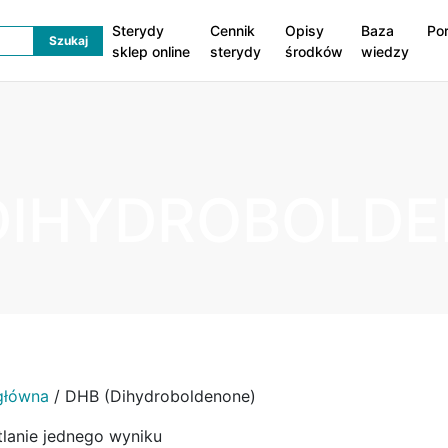
Sterydy
Cennik
Opisy
Baza
Po
sklep online
sterydy
środków
wiedzy
DIHYDROBOLDE
główna
/ DHB (Dihydroboldenone)
lanie jednego wyniku