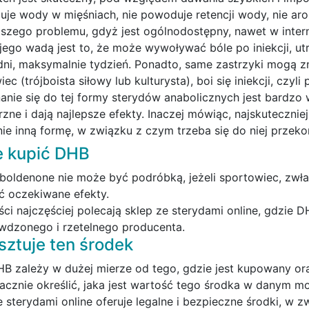
uje wody w mięśniach, nie powoduje retencji wody, nie a
jszego problemu, gdyż jest ogólnodostępny, nawet w inter
jego wadą jest to, że może wywoływać bóle po iniekcji, u
ni, maksymalnie tydzień. Ponadto, same zastrzyki mogą zn
ec (trójboista siłowy lub kulturysta), boi się iniekcji, czyli 
anie się do tej formy sterydów anabolicznych jest bardzo 
zne i dają najlepsze efekty. Inaczej mówiąc, najskuteczniej
 nie inną formę, w związku z czym trzeba się do niej przeko
e kupić DHB
boldenone nie może być podróbką, jeżeli sportowiec, zwła
ć oczekiwane efekty.
iści najczęściej polecają sklep ze sterydami online, gdzie
wdzonego i rzetelnego producenta.
osztuje ten środek
B zależy w dużej mierze od tego, gdzie jest kupowany ora
acznie określić, jaka jest wartość tego środka w danym mo
e sterydami online oferuje legalne i bezpieczne środki, w 