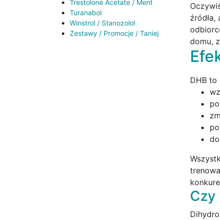
Trestolone Acetate / Ment
Oczywiś
Turanabol
źródła,
Winstrol / Stanozolol
odbiorc
Zestawy / Promocje / Taniej
domu, z
Efe
DHB to 
wz
po
zm
po
do
Wszystk
trenowa
konkure
Czy
Dihydro