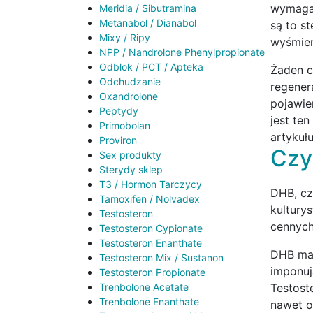
wymagaj
Meridia / Sibutramina
Metanabol / Dianabol
są to s
Mixy / Ripy
wyśmien
NPP / Nandrolone Phenylpropionate
Odblok / PCT / Apteka
Żaden c
Odchudzanie
regener
Oxandrolone
pojawie
Peptydy
jest te
Primobolan
artykułu
Proviron
Czy
Sex produkty
Sterydy sklep
T3 / Hormon Tarczycy
DHB, cz
Tamoxifen / Nolvadex
kultury
Testosteron
cennych
Testosteron Cypionate
Testosteron Enanthate
DHB ma 
Testosteron Mix / Sustanon
imponuj
Testosteron Propionate
Testost
Trenbolone Acetate
Trenbolone Enanthate
nawet o