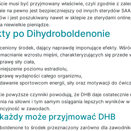
cie musi być przyjmowany właściwie, czyli zgodnie z zalec
 ale na pewno jest bezpieczniejszy od innych sterydów SAA
ów i jest poszukiwany nawet w sklepie ze sterydami onlin
a niewielkie pieniądze.
kty po Dihydroboldenonie
ceniony środek, dający naprawdę imponujące efekty. Wśród 
macnianie wzrostu mięśni, charakteryzujących się przede 
prawę siły ciała,
niejszenie poziomu estradiolu,
prawę wydajności całego organizmu,
dawanie sportowcom energii, siły oraz motywacji do ćwicz
ie powyższe czynniki powodują, że DHB daje ostatecznie
nia na siłowni i tym samym osiągania lepszych wyników w s
ncyjność w zawodach.
 każdy może przyjmować DHB
boldenone to środek przeznaczony zarówno dla zawodnik