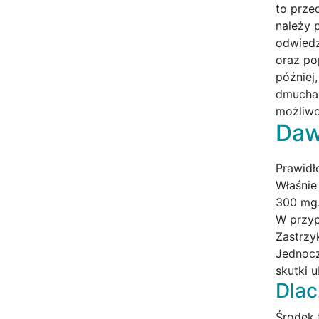
to prze
należy 
odwiedz
oraz po
później
dmuchan
możliwo
Daw
Prawidł
Właśnie
300 mg
W przyp
Zastrzy
Jednocz
skutki 
Dlac
Środek 