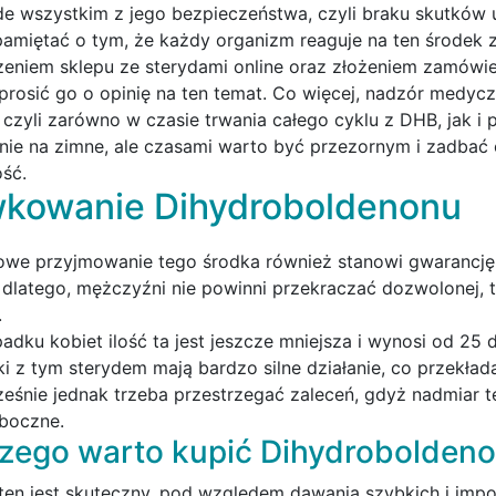
de wszystkim z jego bezpieczeństwa, czyli braku skutków
pamiętać o tym, że każdy organizm reaguje na ten środek z
eniem sklepu ze sterydami online oraz złożeniem zamówi
prosić go o opinię na ten temat. Co więcej, nadzór medy
, czyli zarówno w czasie trwania całego cyklu z DHB, jak i
ie na zimne, ale czasami warto być przezornym i zadbać o 
ść.
kowanie Dihydroboldenonu
owe przyjmowanie tego środka również stanowi gwarancję 
 dlatego, mężczyźni nie powinni przekraczać dozwolonej,
.
adku kobiet ilość ta jest jeszcze mniejsza i wynosi od 25
ki z tym sterydem mają bardzo silne działanie, co przekład
eśnie jednak trzeba przestrzegać zaleceń, gdyż nadmiar
uboczne.
zego warto kupić Dihydrobolden
ten jest skuteczny, pod względem dawania szybkich i impo