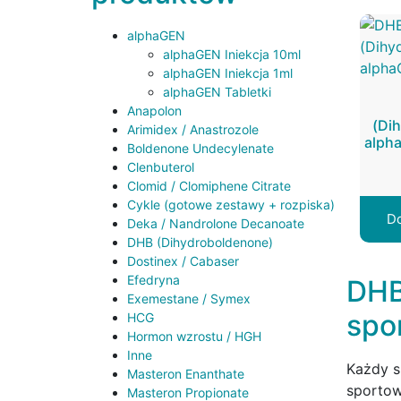
alphaGEN
alphaGEN Iniekcja 10ml
alphaGEN Iniekcja 1ml
alphaGEN Tabletki
Anapolon
(Di
Arimidex / Anastrozole
alph
Boldenone Undecylenate
Clenbuterol
Clomid / Clomiphene Citrate
Cykle (gotowe zestawy + rozpiska)
Do
Deka / Nandrolone Decanoate
DHB (Dihydroboldenone)
Dostinex / Cabaser
Efedryna
DHB
Exemestane / Symex
spo
HCG
Hormon wzrostu / HGH
Inne
Każdy s
Masteron Enanthate
sportow
Masteron Propionate