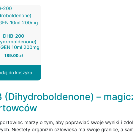
DHB-200
hydroboldenone)
aGEN 10ml 200mg
189.00
zł
daj do koszyka
 (Dihydroboldenone) – magicz
rtowców
portowiec marzy o tym, aby poprawiać swoje wyniki i zd
ych. Niestety organizm człowieka ma swoje granice, a samo 