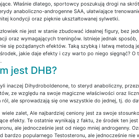
ące. Właśnie dlatego, sportowcy poszukują drogi na skróty
terydy anaboliczno-androgenne SAA, ułatwiające trenowani
itej kondycji oraz pięknie ukształtowanej sylwetki.
złowiek nie jest w stanie zbudować idealnej figury, bez je
acji oraz wymagających treningów. Istnieje jednak sposób, 
nie się pożądanych efektów. Taką szybką i łatwą metodą 
n środek, jakie daje efekty i czy warto po niego sięgnąć? O
.
m jest DHB?
yli inaczej Dihydroboldenone, to steryd anaboliczny, prze
stów, ze względu na swoje magiczne właściwości oraz liczn
 ról, ale sprowadzają się one wszystkie do jednej, tj. do 
wiele zalet, Ale najbardziej ceniony jest za swoje stosu
ące efekty. Te ostatnie wynikają z faktu, że środek ten jes
eronu, ale jednocześnie jest od niego mniej androgenny. Oz
d bardzo popularnego Testosteronu, ale jednocześnie nie