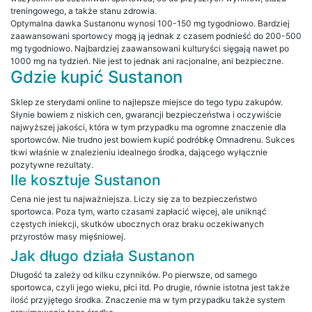
treningowego, a także stanu zdrowia.
Optymalna dawka Sustanonu wynosi 100-150 mg tygodniowo. Bardziej
zaawansowani sportowcy mogą ją jednak z czasem podnieść do 200-500
mg tygodniowo. Najbardziej zaawansowani kulturyści sięgają nawet po
1000 mg na tydzień. Nie jest to jednak ani racjonalne, ani bezpieczne.
Gdzie kupić Sustanon
Sklep ze sterydami online to najlepsze miejsce do tego typu zakupów.
Słynie bowiem z niskich cen, gwarancji bezpieczeństwa i oczywiście
najwyższej jakości, która w tym przypadku ma ogromne znaczenie dla
sportowców. Nie trudno jest bowiem kupić podróbkę Omnadrenu. Sukces
tkwi właśnie w znalezieniu idealnego środka, dającego wyłącznie
pozytywne rezultaty.
Ile kosztuje Sustanon
Cena nie jest tu najważniejsza. Liczy się za to bezpieczeństwo
sportowca. Poza tym, warto czasami zapłacić więcej, ale uniknąć
częstych iniekcji, skutków ubocznych oraz braku oczekiwanych
przyrostów masy mięśniowej.
Jak długo działa Sustanon
Długość ta zależy od kilku czynników. Po pierwsze, od samego
sportowca, czyli jego wieku, płci itd. Po drugie, równie istotna jest także
ilość przyjętego środka. Znaczenie ma w tym przypadku także system