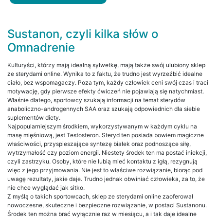
Sustanon, czyli kilka słów o
Omnadrenie
Kulturyści, którzy mają idealną sylwetkę, mają także swój ulubiony sklep
ze sterydami online. Wynika to z faktu, że trudno jest wyrzeźbić idealne
ciało, bez wspomagaczy. Poza tym, każdy człowiek ceni swój czas i traci
motywację, gdy pierwsze efekty ćwiczeń nie pojawiają się natychmiast.
Właśnie dlatego, sportowcy szukają informacji na temat sterydów
anaboliczno-androgennych SAA oraz szukają odpowiednich dla siebie
suplementów diety.
Najpopularniejszym środkiem, wykorzystywanym w każdym cyklu na
masę mięśniową, jest Testosteron. Steryd ten posiada bowiem magiczne
właściwości, przyspieszające syntezę białek oraz podnoszące siłę,
wytrzymałość czy poziom energii. Niestety środek ten ma postać iniekcji,
czyli zastrzyku. Osoby, które nie lubią mieć kontaktu z igłą, rezygnują
więc z jego przyjmowania. Nie jest to właściwe rozwiązanie, biorąc pod
uwagę rezultaty, jakie daje. Trudno jednak obwiniać człowieka, za to, że
nie chce wyglądać jak sitko.
Z myślą o takich sportowcach, sklep ze sterydami online zaoferował
nowoczesne, skuteczne i bezpieczne rozwiązanie, w postaci Sustanonu.
Środek ten można brać wyłącznie raz w miesiącu, a i tak daje idealne