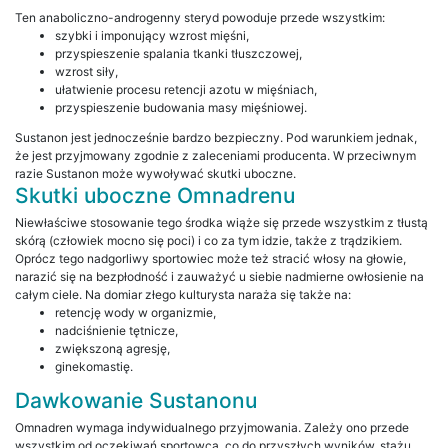
Ten anaboliczno-androgenny steryd powoduje przede wszystkim:
szybki i imponujący wzrost mięśni,
przyspieszenie spalania tkanki tłuszczowej,
wzrost siły,
ułatwienie procesu retencji azotu w mięśniach,
przyspieszenie budowania masy mięśniowej.
Sustanon jest jednocześnie bardzo bezpieczny. Pod warunkiem jednak,
że jest przyjmowany zgodnie z zaleceniami producenta. W przeciwnym
razie Sustanon może wywoływać skutki uboczne.
Skutki uboczne Omnadrenu
Niewłaściwe stosowanie tego środka wiąże się przede wszystkim z tłustą
skórą (człowiek mocno się poci) i co za tym idzie, także z trądzikiem.
Oprócz tego nadgorliwy sportowiec może też stracić włosy na głowie,
narazić się na bezpłodność i zauważyć u siebie nadmierne owłosienie na
całym ciele. Na domiar złego kulturysta naraża się także na:
retencję wody w organizmie,
nadciśnienie tętnicze,
zwiększoną agresję,
ginekomastię.
Dawkowanie Sustanonu
Omnadren wymaga indywidualnego przyjmowania. Zależy ono przede
wszystkim od oczekiwań sportowca, co do przyszłych wyników, stażu