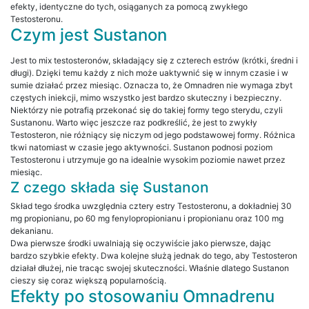
efekty, identyczne do tych, osiąganych za pomocą zwykłego
Testosteronu.
Czym jest Sustanon
Jest to mix testosteronów, składający się z czterech estrów (krótki, średni i
długi). Dzięki temu każdy z nich może uaktywnić się w innym czasie i w
sumie działać przez miesiąc. Oznacza to, że Omnadren nie wymaga zbyt
częstych iniekcji, mimo wszystko jest bardzo skuteczny i bezpieczny.
Niektórzy nie potrafią przekonać się do takiej formy tego sterydu, czyli
Sustanonu. Warto więc jeszcze raz podkreślić, że jest to zwykły
Testosteron, nie różniący się niczym od jego podstawowej formy. Różnica
tkwi natomiast w czasie jego aktywności. Sustanon podnosi poziom
Testosteronu i utrzymuje go na idealnie wysokim poziomie nawet przez
miesiąc.
Z czego składa się Sustanon
Skład tego środka uwzględnia cztery estry Testosteronu, a dokładniej 30
mg propionianu, po 60 mg fenylopropionianu i propionianu oraz 100 mg
dekanianu.
Dwa pierwsze środki uwalniają się oczywiście jako pierwsze, dając
bardzo szybkie efekty. Dwa kolejne służą jednak do tego, aby Testosteron
działał dłużej, nie tracąc swojej skuteczności. Właśnie dlatego Sustanon
cieszy się coraz większą popularnością.
Efekty po stosowaniu Omnadrenu