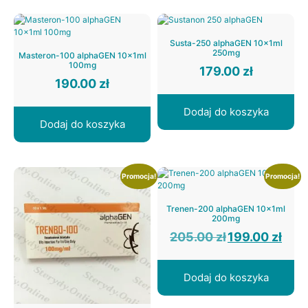
Susta-250 alphaGEN 10x1ml
250mg
Masteron-100 alphaGEN 10x1ml
100mg
179.00
zł
190.00
zł
Dodaj do koszyka
Dodaj do koszyka
Promocja!
Promocja!
Trenen-200 alphaGEN 10x1ml
200mg
Pierwotna
Aktual
205.00
zł
199.00
zł
cena
cena
wynosiła:
wynosi:
205.00 zł.
199.00 
Dodaj do koszyka