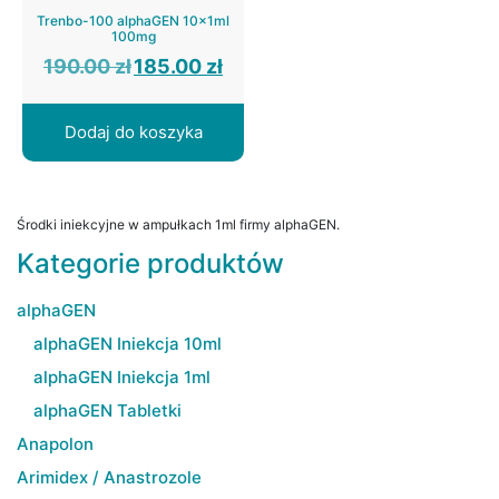
Trenbo-100 alphaGEN 10x1ml
100mg
Pierwotna
Aktualna
190.00
zł
185.00
zł
cena
cena
wynosiła:
wynosi:
190.00 zł.
185.00 zł.
Dodaj do koszyka
Środki iniekcyjne w ampułkach 1ml firmy alphaGEN.
Kategorie produktów
alphaGEN
alphaGEN Iniekcja 10ml
alphaGEN Iniekcja 1ml
alphaGEN Tabletki
Anapolon
Arimidex / Anastrozole