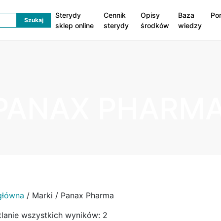
Sterydy
Cennik
Opisy
Baza
Po
sklep online
sterydy
środków
wiedzy
PANAX PHARM
główna
/ Marki / Panax Pharma
lanie wszystkich wyników: 2