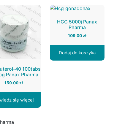
HCG 5000j Panax
Pharma
109.00
zł
Dodaj do koszyka
uterol-40 100tabs
g Panax Pharma
159.00
zł
wiedz się więcej
Pharma