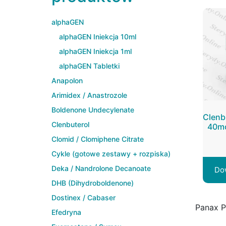
alphaGEN
alphaGEN Iniekcja 10ml
alphaGEN Iniekcja 1ml
alphaGEN Tabletki
Anapolon
Arimidex / Anastrozole
Boldenone Undecylenate
Clenb
Clenbuterol
40mc
Clomid / Clomiphene Citrate
Cykle (gotowe zestawy + rozpiska)
Deka / Nandrolone Decanoate
Do
DHB (Dihydroboldenone)
Dostinex / Cabaser
Panax 
Efedryna