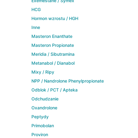
Exemestane / Symex
HCG
Hormon wzrostu / HGH
Inne
Masteron Enanthate
Masteron Propionate
Meridia / Sibutramina
Metanabol / Dianabol
Mixy / Ripy
NPP / Nandrolone Phenylpropionate
Odblok / PCT / Apteka
Odchudzanie
Oxandrolone
Peptydy
Primobolan
Proviron