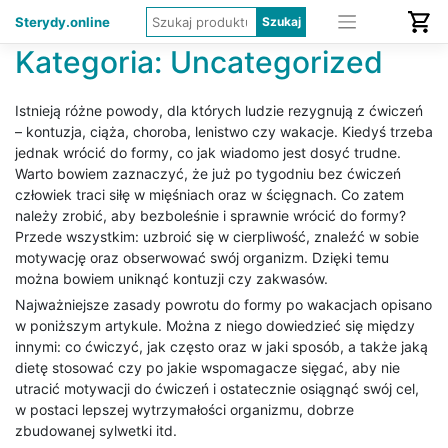
Sterydy.online
Kategoria:
Uncategorized
Istnieją różne powody, dla których ludzie rezygnują z ćwiczeń
– kontuzja, ciąża, choroba, lenistwo czy wakacje. Kiedyś trzeba
jednak wrócić do formy, co jak wiadomo jest dosyć trudne.
Warto bowiem zaznaczyć, że już po tygodniu bez ćwiczeń
człowiek traci siłę w mięśniach oraz w ścięgnach. Co zatem
należy zrobić, aby bezboleśnie i sprawnie wrócić do formy?
Przede wszystkim: uzbroić się w cierpliwość, znaleźć w sobie
motywację oraz obserwować swój organizm. Dzięki temu
można bowiem uniknąć kontuzji czy zakwasów.
Najważniejsze zasady powrotu do formy po wakacjach opisano
w poniższym artykule. Można z niego dowiedzieć się między
innymi: co ćwiczyć, jak często oraz w jaki sposób, a także jaką
dietę stosować czy po jakie wspomagacze sięgać, aby nie
utracić motywacji do ćwiczeń i ostatecznie osiągnąć swój cel,
w postaci lepszej wytrzymałości organizmu, dobrze
zbudowanej sylwetki itd.