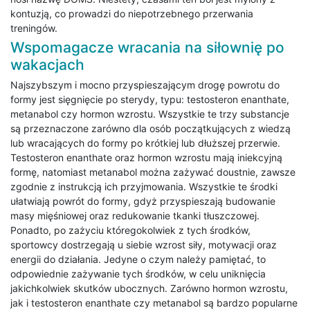
kontuzją, co prowadzi do niepotrzebnego przerwania
treningów.
Wspomagacze wracania na siłownię po
wakacjach
Najszybszym i mocno przyspieszającym drogę powrotu do
formy jest sięgnięcie po sterydy, typu: testosteron enanthate,
metanabol czy hormon wzrostu. Wszystkie te trzy substancje
są przeznaczone zarówno dla osób początkujących z wiedzą
lub wracających do formy po krótkiej lub dłuższej przerwie.
Testosteron enanthate oraz hormon wzrostu mają iniekcyjną
formę, natomiast metanabol można zażywać doustnie, zawsze
zgodnie z instrukcją ich przyjmowania. Wszystkie te środki
ułatwiają powrót do formy, gdyż przyspieszają budowanie
masy mięśniowej oraz redukowanie tkanki tłuszczowej.
Ponadto, po zażyciu któregokolwiek z tych środków,
sportowcy dostrzegają u siebie wzrost siły, motywacji oraz
energii do działania. Jedyne o czym należy pamiętać, to
odpowiednie zażywanie tych środków, w celu uniknięcia
jakichkolwiek skutków ubocznych. Zarówno hormon wzrostu,
jak i testosteron enanthate czy metanabol są bardzo popularne