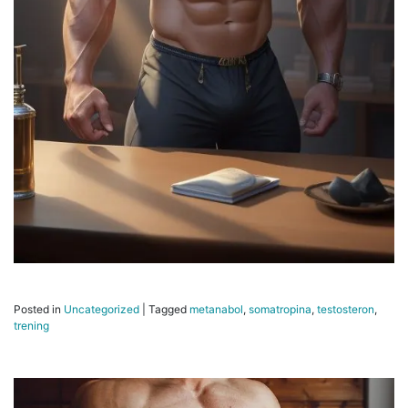
Posted in
Uncategorized
|
Tagged
metanabol
,
somatropina
,
testosteron
,
trening