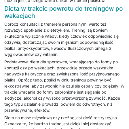
można jeść, a czego warto unikać w trakcie posiłków.
Dieta w trakcie powrotu do treningów po
wakacjach
Oprócz konsultacji z trenerem personalnym, warto też
rozważyć spotkanie z dietetykiem. Treningi są bowiem
skuteczne wyłącznie wtedy, kiedy człowiek odpowiednio się
odżywia, dostarczając swoim mięśniom odpowiednią ilość
białka, antyoksydantów, kwasów tłuszczowych omega 3,
węglowodanów czy witamin.
Podstawowa dieta dla sportowca, wracającego do formy po
kontuzji czy po wakacjach, przewiduje przede wszystkim
nadwyżkę kaloryczną oraz zwiększoną ilość przyjmowanego
białka. Oprócz tego, posiłki w dniu treningu powinny być
lekkostrawne, aby zawodnik nie czuł się ospały czy ociężały. W
trakcie wracania do formy zabronione jest sięganie po
słodycze, alkohol czy wysoko przetworzoną żywność. Każde
tego typu działanie prowadzi bowiem do odwrotnych, niż
przewidywane, efektów.
Dieta na masę mięśniową czy rzeźbę jest dość restrykcyjna.
Oznacza to, że bardzo trudno jest dzięki niej dostarczyć