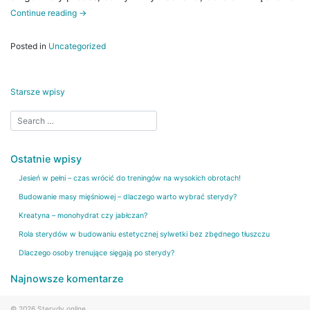
Continue reading
→
Posted in
Uncategorized
Nawigacja
Starsze wpisy
po
wpisach
Ostatnie wpisy
Jesień w pełni – czas wrócić do treningów na wysokich obrotach!
Budowanie masy mięśniowej – dlaczego warto wybrać sterydy?
Kreatyna – monohydrat czy jabłczan?
Rola sterydów w budowaniu estetycznej sylwetki bez zbędnego tłuszczu
Dlaczego osoby trenujące sięgają po sterydy?
Najnowsze komentarze
© 2026
Sterydy.online