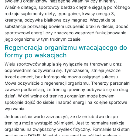
swojemu organizmowi niezbędne witaminy czy minerały.
Właśnie dlatego, sportowcy bardzo chętnie sięgają po różnego
rodzaju suplementy diety, typu gainer, kwasy omega 3,
kreatyna, odżywka białkowa czy magnez. Wszystkie te
substancje pozwalają bowiem uzupełnić braki w diecie, dodać
sportowcowi energii czy znacząco wesprzeć funkcjonowanie
jego organizmu w tym trudnym czasie.
Regeneracja organizmu wracającego do
formy po wakacjach
Wielu sportowców skupia się wyłącznie na trenowaniu oraz
odpowiednim odżywianiu się. Tymczasem, istnieje jeszcze
trzeci element, bez którego nie można osiągnąć sukcesu.
Mowa oczywiście o regeneracji organizmu. Trenerzy personalni
zawsze podkreślają, że treningi powinny odbywać się co drugi
dzień. W dni wolne od treningu organizm może bowiem
spokojnie dojść do siebie i nabrać energii na kolejne sportowe
wyzwania.
Jednocześnie warto zaznaczyć, że dzień lub dwa dni po
treningu może wystąpić ból mięśni. Jest to normalna reakcja
organizmu na zwiększony wysiłek fizyczny. Formalnie taki stan
nosi nazwę DOMS. Niestety, czasami ten ból jest mylony z