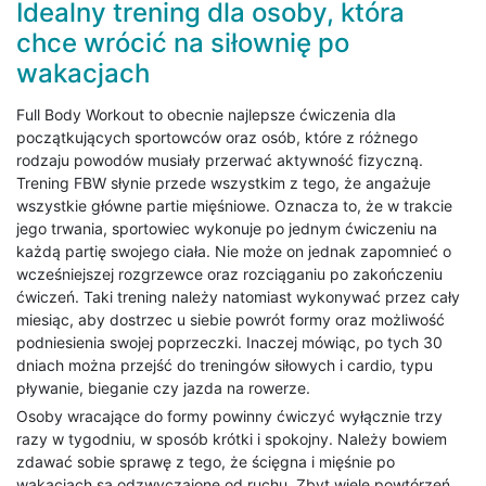
Idealny trening dla osoby, która
chce wrócić na siłownię po
wakacjach
Full Body Workout to obecnie najlepsze ćwiczenia dla
początkujących sportowców oraz osób, które z różnego
rodzaju powodów musiały przerwać aktywność fizyczną.
Trening FBW słynie przede wszystkim z tego, że angażuje
wszystkie główne partie mięśniowe. Oznacza to, że w trakcie
jego trwania, sportowiec wykonuje po jednym ćwiczeniu na
każdą partię swojego ciała. Nie może on jednak zapomnieć o
wcześniejszej rozgrzewce oraz rozciąganiu po zakończeniu
ćwiczeń. Taki trening należy natomiast wykonywać przez cały
miesiąc, aby dostrzec u siebie powrót formy oraz możliwość
podniesienia swojej poprzeczki. Inaczej mówiąc, po tych 30
dniach można przejść do treningów siłowych i cardio, typu
pływanie, bieganie czy jazda na rowerze.
Osoby wracające do formy powinny ćwiczyć wyłącznie trzy
razy w tygodniu, w sposób krótki i spokojny. Należy bowiem
zdawać sobie sprawę z tego, że ścięgna i mięśnie po
wakacjach są odzwyczajone od ruchu. Zbyt wiele powtórzeń,