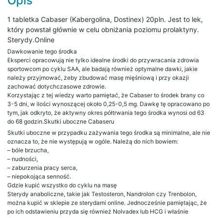
Opis
1 tabletka Cabaser (Kabergolina, Dostinex) 20pln. Jest to lek,
który powstał głównie w celu obniżania poziomu prolaktyny.
Sterydy.Online
Dawkowanie tego środka
Eksperci opracowują nie tylko idealne środki do przywracania zdrowia
sportowcom po cyklu SAA, ale badają również optymalne dawki, jakie
należy przyjmować, żeby zbudować masę mięśniową i przy okazji
zachować dotychczasowe zdrowie.
Korzystając z tej wiedzy warto pamiętać, że Cabaser to środek brany co
3-5 dni, w ilości wynoszącej około 0,25-0,5 mg. Dawkę tę opracowano po
tym, jak odkryto, że aktywny okres półtrwania tego środka wynosi od 63
do 68 godzin.Skutki uboczne Cabaseru
Skutki uboczne w przypadku zażywania tego środka są minimalne, ale nie
oznacza to, że nie występują w ogóle. Należą do nich bowiem:
– bóle brzucha,
– nudności,
– zaburzenia pracy serca,
– niepokojąca senność.
Gdzie kupić wszystko do cyklu na masę
Sterydy anaboliczne, takie jak Testosteron, Nandrolon czy Trenbolon,
można kupić w sklepie ze sterydami online. Jednocześnie pamiętając, że
po ich odstawieniu przyda się również Nolvadex lub HCG i właśnie