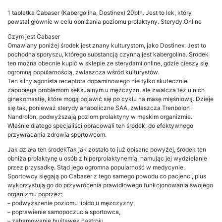
1 tabletka Cabaser (Kabergolina, Dostinex) 20pln. Jest to lek, który
powstał głównie w celu obniżania poziomu prolaktyny. Sterydy.Online
Czym jest Cabaser
Omawiany poniżej środek jest znany kulturystom, jako Dostinex. Jest to
pochodna sporyszu, którego substancją czynną jest kabergolina. Środek
ten można obecnie kupić w sklepie ze sterydami online, gdzie cieszy się
ogromną popularnością, zwłaszcza wśród kulturystów.
Ten silny agonista receptora dopaminowego nie tylko skutecznie
zapobiega problemom seksualnym u mężczyzn, ale zwalcza też u nich
ginekomastię, które mogą pojawić się po cyklu na masę mięśniową. Dzieje
się tak, ponieważ sterydy anaboliczne SAA, zwłaszcza Trenbolon i
Nandrolon, podwyższają poziom prolaktyny w męskim organizmie.
Właśnie dlatego specjaliści opracowali ten środek, do efektywnego
przywracania zdrowia sportowcom.
Jak działa ten środekTak jak zostało to już opisane powyżej, środek ten
obniża prolaktynę u osób z hiperprolaktynemią, hamując jej wydzielanie
przez przysadkę. Stąd jego ogromna popularność w medycynie.
Sportowcy sięgają po Cabaser z tego samego powodu co pacjenci, plus
wykorzystują go do przywrócenia prawidłowego funkcjonowania swojego
organizmu poprzez:
– podwyższenie poziomu libido u mężczyzny,
– poprawienie samopoczucia sportowca,
– zahamowanie huśtawek nastroju,