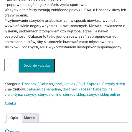
– poprawienie ogólnego komfortu życia sportowca.
Wszystkie te efekty zostają zakłócone po cyklu SAA, a Dostinex służy ich
przywróceniu.
Przyjmowanie sterydów anabolicznych w sposób niewłaściwy może
wywołać wiele negatywnych skutków ubocznych. Mowa tu zwłaszcza o
łysieniu, problemach z żołądkiem czy wątrobą, agresji, a nawet
bezpłodności. Cabaser to tylko jedno z rozwiązań zaproponowanych
przez specjalistów, aby skutecznie budować masę mięśniową bez
skutków ubocznych, ale z wykorzystaniem dostępnych wspomagaczy.
ilość
Dodaj do koszyka
1
tab
Cabaser
(Kabergolina,
Kategorie:
Dostinex / Cabaser
,
Inne
,
Odblok / PCT / Apteka
,
Sterydy sklep
Dostinex)
Znaczników:
cabaser
,
cabergoline
,
dostinex
,
kabaser
,
kabergolina
,
prolaktyna
,
sterydy
,
sterydy online
,
sterydy sklep
,
sterydy sklep online
Apteka
Opis
Marka