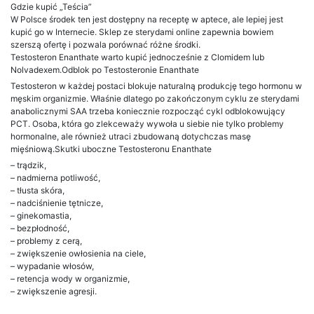
Gdzie kupić „Teścia”
W Polsce środek ten jest dostępny na receptę w aptece, ale lepiej jest
kupić go w Internecie. Sklep ze sterydami online zapewnia bowiem
szerszą ofertę i pozwala porównać różne środki.
Testosteron Enanthate warto kupić jednocześnie z Clomidem lub
Nolvadexem.Odblok po Testosteronie Enanthate
Testosteron w każdej postaci blokuje naturalną produkcję tego hormonu w
męskim organizmie. Właśnie dlatego po zakończonym cyklu ze sterydami
anabolicznymi SAA trzeba koniecznie rozpocząć cykl odblokowujący
PCT. Osoba, która go zlekceważy wywoła u siebie nie tylko problemy
hormonalne, ale również utraci zbudowaną dotychczas masę
mięśniową.Skutki uboczne Testosteronu Enanthate
– trądzik,
– nadmierna potliwość,
– tłusta skóra,
– nadciśnienie tętnicze,
– ginekomastia,
– bezpłodność,
– problemy z cerą,
– zwiększenie owłosienia na ciele,
– wypadanie włosów,
– retencja wody w organizmie,
– zwiększenie agresji.