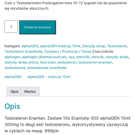
Cykl z Testosteronem Prolongatum trwa 10-12 tygodni lub do pojawienia
się rezultatów ubocznych.
ilość
Dodaj do koszyka
10x
Enantate-
300
alphaGEN
Kategorii:
alphaGEN
,
alphaGEN Iniekcja 10ml
,
Sterydy sklep
,
Testosteron
,
10ml
Testosteron Enanthate
,
Zestawy / Promocje / Taniej
Znaczników:
300mg
alphagen
,
alphagen pharmaceuticals
,
saa
,
steroids
,
sterydy
,
sterydy sklep
,
sterydy sklep online
,
test enan
,
testosteron
,
testosteron enantan
,
testosterone
,
testosterone enanthate
alphaGEN
alphaGEN - iniekcja 10ml
Opis
Marka
Opis
Testosteron Enantan. Zestaw 10x Enantate-300 alphaGEN 10ml
300mg to długi estr testosteronu, wykorzystywany zazwyczaj
w cyklach na masę. 999pln