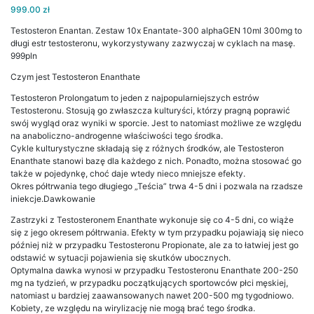
999.00
zł
Testosteron Enantan. Zestaw 10x Enantate-300 alphaGEN 10ml 300mg to
długi estr testosteronu, wykorzystywany zazwyczaj w cyklach na masę.
999pln
Czym jest Testosteron Enanthate
Testosteron Prolongatum to jeden z najpopularniejszych estrów
Testosteronu. Stosują go zwłaszcza kulturyści, którzy pragną poprawić
swój wygląd oraz wyniki w sporcie. Jest to natomiast możliwe ze względu
na anaboliczno-androgenne właściwości tego środka.
Cykle kulturystyczne składają się z różnych środków, ale Testosteron
Enanthate stanowi bazę dla każdego z nich. Ponadto, można stosować go
także w pojedynkę, choć daje wtedy nieco mniejsze efekty.
Okres półtrwania tego długiego „Teścia” trwa 4-5 dni i pozwala na rzadsze
iniekcje.Dawkowanie
Zastrzyki z Testosteronem Enanthate wykonuje się co 4-5 dni, co wiąże
się z jego okresem półtrwania. Efekty w tym przypadku pojawiają się nieco
później niż w przypadku Testosteronu Propionate, ale za to łatwiej jest go
odstawić w sytuacji pojawienia się skutków ubocznych.
Optymalna dawka wynosi w przypadku Testosteronu Enanthate 200-250
mg na tydzień, w przypadku początkujących sportowców płci męskiej,
natomiast u bardziej zaawansowanych nawet 200-500 mg tygodniowo.
Kobiety, ze względu na wirylizację nie mogą brać tego środka.