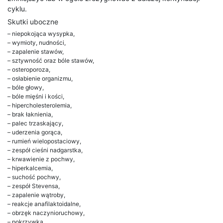
cyklu.
Skutki uboczne
– niepokojąca wysypka,
– wymioty, nudności,
– zapalenie stawów,
– sztywność oraz bóle stawów,
– osteroporoza,
– osłabienie organizmu,
– bóle głowy,
– bóle mięśni i kości,
– hipercholesterolemia,
– brak łaknienia,
– palec trzaskający,
– uderzenia gorąca,
– rumień wielopostaciowy,
– zespół cieśni nadgarstka,
– krwawienie z pochwy,
– hiperkalcemia,
– suchość pochwy,
– zespół Stevensa,
– zapalenie wątroby,
– reakcje anafilaktoidalne,
– obrzęk naczynioruchowy,
– pokrzywka,