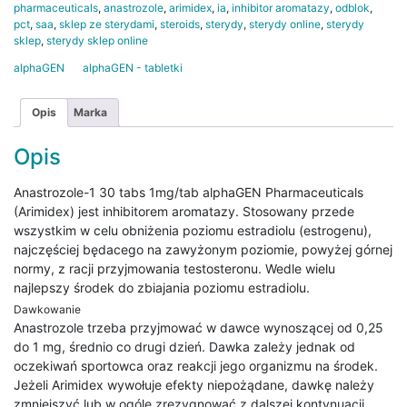
alphaGEN
pharmaceuticals
,
anastrozole
,
arimidex
,
ia
,
inhibitor aromatazy
,
odblok
,
Pharmaceuticals
pct
,
saa
,
sklep ze sterydami
,
steroids
,
sterydy
,
sterydy online
,
sterydy
sklep
,
sterydy sklep online
alphaGEN
alphaGEN - tabletki
Opis
Marka
Opis
Anastrozole-1 30 tabs 1mg/tab alphaGEN Pharmaceuticals
(Arimidex) jest inhibitorem aromatazy. Stosowany przede
wszystkim w celu obniżenia poziomu estradiolu (estrogenu),
najczęściej będacego na zawyżonym poziomie, powyżej górnej
normy, z racji przyjmowania testosteronu. Wedle wielu
najlepszy środek do zbiajania poziomu estradiolu.
Dawkowanie
Anastrozole trzeba przyjmować w dawce wynoszącej od 0,25
do 1 mg, średnio co drugi dzień. Dawka zależy jednak od
oczekiwań sportowca oraz reakcji jego organizmu na środek.
Jeżeli Arimidex wywołuje efekty niepożądane, dawkę należy
zmniejszyć lub w ogóle zrezygnować z dalszej kontynuacji