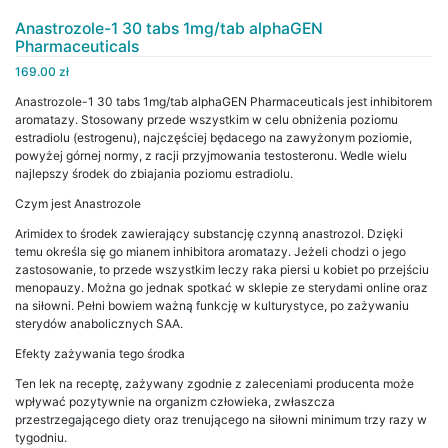
Anastrozole-1 30 tabs 1mg/tab alphaGEN
Pharmaceuticals
169.00
zł
Anastrozole-1 30 tabs 1mg/tab alphaGEN Pharmaceuticals jest inhibitorem
aromatazy. Stosowany przede wszystkim w celu obniżenia poziomu
estradiolu (estrogenu), najczęściej będacego na zawyżonym poziomie,
powyżej górnej normy, z racji przyjmowania testosteronu. Wedle wielu
najlepszy środek do zbiajania poziomu estradiolu.
Czym jest Anastrozole
Arimidex to środek zawierający substancję czynną anastrozol. Dzięki
temu określa się go mianem inhibitora aromatazy. Jeżeli chodzi o jego
zastosowanie, to przede wszystkim leczy raka piersi u kobiet po przejściu
menopauzy. Można go jednak spotkać w sklepie ze sterydami online oraz
na siłowni. Pełni bowiem ważną funkcję w kulturystyce, po zażywaniu
sterydów anabolicznych SAA.
Efekty zażywania tego środka
Ten lek na receptę, zażywany zgodnie z zaleceniami producenta może
wpływać pozytywnie na organizm człowieka, zwłaszcza
przestrzegającego diety oraz trenującego na siłowni minimum trzy razy w
tygodniu.