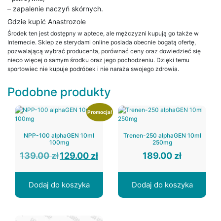
– zapalenie naczyń skórnych.
Gdzie kupić Anastrozole
Środek ten jest dostępny w aptece, ale mężczyzni kupują go także w
Internecie. Sklep ze sterydami online posiada obecnie bogatą ofertę,
pozwalającą wybrać producenta, porównać ceny oraz dowiedzieć się
nieco więcej o samym środku oraz jego pochodzeniu. Dzięki temu
sportowiec nie kupuje podróbek i nie naraża swojego zdrowia.
Podobne produkty
Promocja!
NPP-100 alphaGEN 10ml
Trenen-250 alphaGEN 10ml
100mg
250mg
Pierwotna
Aktualna
139.00
zł
129.00
zł
189.00
zł
cena
cena
wynosiła:
wynosi:
139.00 zł.
129.00 zł.
Dodaj do koszyka
Dodaj do koszyka