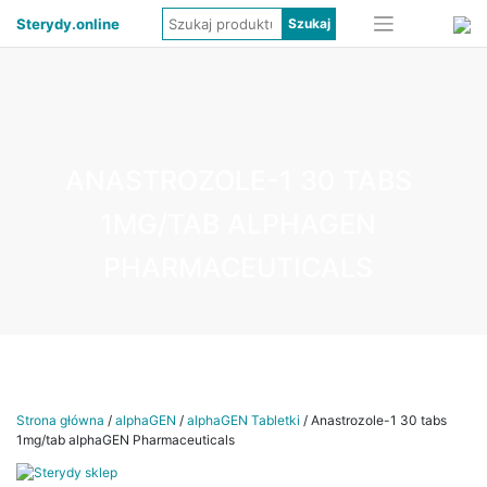
Sterydy.online
ANASTROZOLE-1 30 TABS
1MG/TAB ALPHAGEN
PHARMACEUTICALS
Strona główna
/
alphaGEN
/
alphaGEN Tabletki
/ Anastrozole-1 30 tabs
1mg/tab alphaGEN Pharmaceuticals