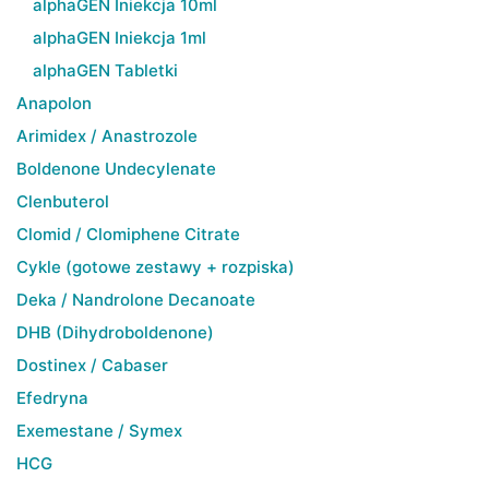
alphaGEN Iniekcja 10ml
alphaGEN Iniekcja 1ml
alphaGEN Tabletki
Anapolon
Arimidex / Anastrozole
Boldenone Undecylenate
Clenbuterol
Clomid / Clomiphene Citrate
Cykle (gotowe zestawy + rozpiska)
Deka / Nandrolone Decanoate
DHB (Dihydroboldenone)
Dostinex / Cabaser
Efedryna
Exemestane / Symex
HCG