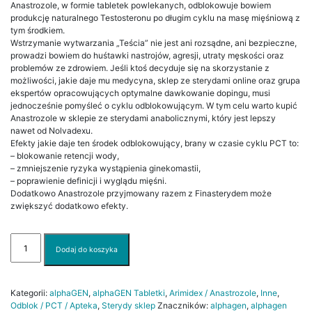
Anastrozole, w formie tabletek powlekanych, odblokowuje bowiem
produkcję naturalnego Testosteronu po długim cyklu na masę mięśniową z
tym środkiem.
Wstrzymanie wytwarzania „Teścia” nie jest ani rozsądne, ani bezpieczne,
prowadzi bowiem do huśtawki nastrojów, agresji, utraty męskości oraz
problemów ze zdrowiem. Jeśli ktoś decyduje się na skorzystanie z
możliwości, jakie daje mu medycyna, sklep ze sterydami online oraz grupa
ekspertów opracowujących optymalne dawkowanie dopingu, musi
jednocześnie pomyśleć o cyklu odblokowującym. W tym celu warto kupić
Anastrozole w sklepie ze sterydami anabolicznymi, który jest lepszy
nawet od Nolvadexu.
Efekty jakie daje ten środek odblokowujący, brany w czasie cyklu PCT to:
– blokowanie retencji wody,
– zmniejszenie ryzyka wystąpienia ginekomastii,
– poprawienie definicji i wyglądu mięśni.
Dodatkowo Anastrozole przyjmowany razem z Finasterydem może
zwiększyć dodatkowo efekty.
ilość
Dodaj do koszyka
Anastrozole-
1
30
tabs
Kategorii:
alphaGEN
,
alphaGEN Tabletki
,
Arimidex / Anastrozole
,
Inne
,
1mg/tab
Odblok / PCT / Apteka
,
Sterydy sklep
Znaczników:
alphagen
,
alphagen