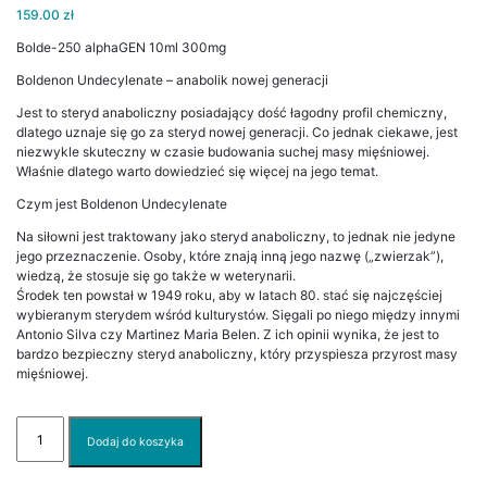
159.00
zł
Bolde-250 alphaGEN 10ml 300mg
Boldenon Undecylenate – anabolik nowej generacji
Jest to steryd anaboliczny posiadający dość łagodny profil chemiczny,
dlatego uznaje się go za steryd nowej generacji. Co jednak ciekawe, jest
niezwykle skuteczny w czasie budowania suchej masy mięśniowej.
Właśnie dlatego warto dowiedzieć się więcej na jego temat.
Czym jest Boldenon Undecylenate
Na siłowni jest traktowany jako steryd anaboliczny, to jednak nie jedyne
jego przeznaczenie. Osoby, które znają inną jego nazwę („zwierzak”),
wiedzą, że stosuje się go także w weterynarii.
Środek ten powstał w 1949 roku, aby w latach 80. stać się najczęściej
wybieranym sterydem wśród kulturystów. Sięgali po niego między innymi
Antonio Silva czy Martinez Maria Belen. Z ich opinii wynika, że jest to
bardzo bezpieczny steryd anaboliczny, który przyspiesza przyrost masy
mięśniowej.
ilość
Dodaj do koszyka
Bolde-
250
alphaGEN