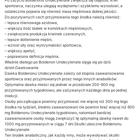
Po zażyciu Boldenonu Undecylenate zwiększa się objętość krwi
sportowca, naczynka ulegają wydajnemu i szybkiemu wzrostowi, a
ostatecznie pojawia się również masa mięśniowa dobrej jakości.
Do pozytywnych cech przyjmowania tego środka należą również:
– lepsza równowaga azotowa,
– większa ilość białek w komórkach mięśniowych,
– zwiększona produkcja krwinek czerwonych,
– lepsze dotlenienie mięśni,
– wzrost siły oraz wytrzymałości sportowca,
– większy apetyt,
– poprawiona definicja mięśnia.
Właśnie dlatego po Boldenon Undecylenate sięga się po dziś
dzień.Dawkowanie
Dawka Boldenonu Undecylenate zależy od stopnia zaawansowania
sportowca oraz przyjmowanych przez niego innych anabolików.
Optymalna dawka mieści się jednak w przedziale 200-600 mg
przyjmowanych tygodniowo, ale zażywanych każdego dnia po jednej
iniekcji.
Osoby początkujące powinny przyjmować nie więcej niż 300 mg tego
środka na tydzień, średnio zaawansowani nie powinni brać więcej niż 600
mg Boldenonu Undecylenate tygodniowo, natomiast bardziej
zaawansowane osoby mogą zwiększyć tę optymalną dawkę nawet do
1000 mg przyjmowanych w ciągu 7 dni.Skutki uboczne Boldenonu
Undecylenate
Ten środek anaboliczny, jak każdy inny, może wywoływać skutki