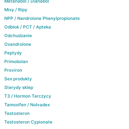
Metanabol / Dianabol
Mixy / Ripy
NPP / Nandrolone Phenylpropionate
Odblok / PCT / Apteka
Odchudzanie
Oxandrolone
Peptydy
Primobolan
Proviron
Sex produkty
Sterydy sklep
T3 / Hormon Tarczycy
Tamoxifen / Nolvadex
Testosteron
Testosteron Cypionate