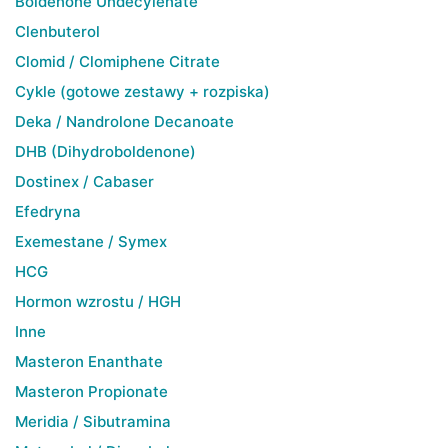
Boldenone Undecylenate
Clenbuterol
Clomid / Clomiphene Citrate
Cykle (gotowe zestawy + rozpiska)
Deka / Nandrolone Decanoate
DHB (Dihydroboldenone)
Dostinex / Cabaser
Efedryna
Exemestane / Symex
HCG
Hormon wzrostu / HGH
Inne
Masteron Enanthate
Masteron Propionate
Meridia / Sibutramina