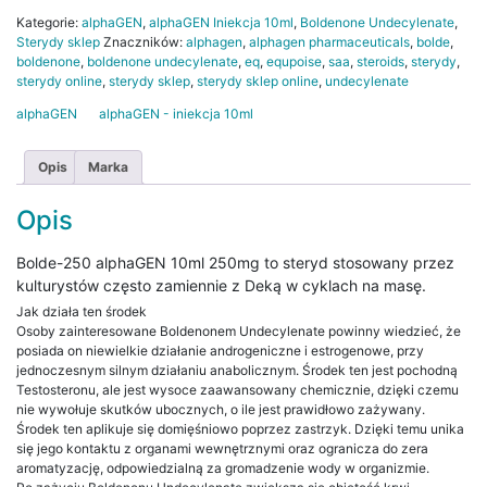
10ml
Kategorie:
alphaGEN
,
alphaGEN Iniekcja 10ml
,
Boldenone Undecylenate
,
250mg
Sterydy sklep
Znaczników:
alphagen
,
alphagen pharmaceuticals
,
bolde
,
boldenone
,
boldenone undecylenate
,
eq
,
equpoise
,
saa
,
steroids
,
sterydy
,
sterydy online
,
sterydy sklep
,
sterydy sklep online
,
undecylenate
alphaGEN
alphaGEN - iniekcja 10ml
Opis
Marka
Opis
Bolde-250 alphaGEN 10ml 250mg to steryd stosowany przez
kulturystów często zamiennie z Deką w cyklach na masę.
Jak działa ten środek
Osoby zainteresowane Boldenonem Undecylenate powinny wiedzieć, że
posiada on niewielkie działanie androgeniczne i estrogenowe, przy
jednoczesnym silnym działaniu anabolicznym. Środek ten jest pochodną
Testosteronu, ale jest wysoce zaawansowany chemicznie, dzięki czemu
nie wywołuje skutków ubocznych, o ile jest prawidłowo zażywany.
Środek ten aplikuje się domięśniowo poprzez zastrzyk. Dzięki temu unika
się jego kontaktu z organami wewnętrznymi oraz ogranicza do zera
aromatyzację, odpowiedzialną za gromadzenie wody w organizmie.