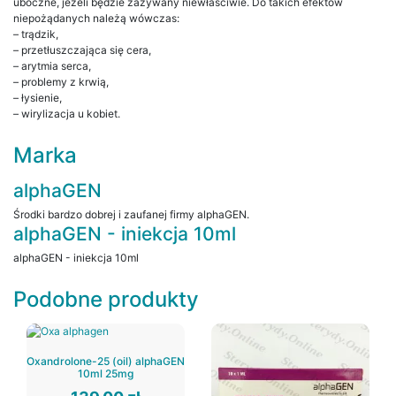
uboczne, jeżeli będzie zażywany niewłaściwie. Do takich efektów
niepożądanych należą wówczas:
– trądzik,
– przetłuszczająca się cera,
– arytmia serca,
– problemy z krwią,
– łysienie,
– wirylizacja u kobiet.
Marka
alphaGEN
Środki bardzo dobrej i zaufanej firmy alphaGEN.
alphaGEN - iniekcja 10ml
alphaGEN - iniekcja 10ml
Podobne produkty
Oxandrolone-25 (oil) alphaGEN
10ml 25mg