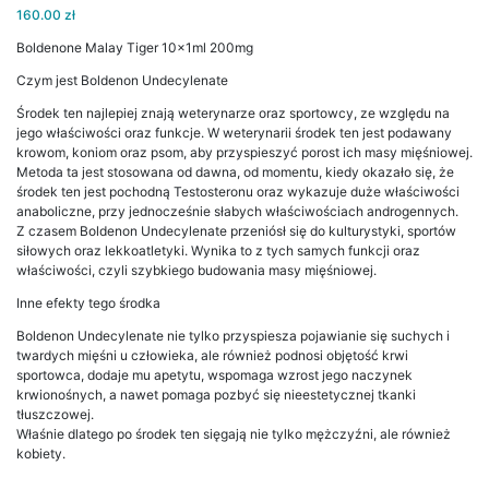
160.00
zł
Boldenone Malay Tiger 10x1ml 200mg
Czym jest Boldenon Undecylenate
Środek ten najlepiej znają weterynarze oraz sportowcy, ze względu na
jego właściwości oraz funkcje. W weterynarii środek ten jest podawany
krowom, koniom oraz psom, aby przyspieszyć porost ich masy mięśniowej.
Metoda ta jest stosowana od dawna, od momentu, kiedy okazało się, że
środek ten jest pochodną Testosteronu oraz wykazuje duże właściwości
anaboliczne, przy jednocześnie słabych właściwościach androgennych.
Z czasem Boldenon Undecylenate przeniósł się do kulturystyki, sportów
siłowych oraz lekkoatletyki. Wynika to z tych samych funkcji oraz
właściwości, czyli szybkiego budowania masy mięśniowej.
Inne efekty tego środka
Boldenon Undecylenate nie tylko przyspiesza pojawianie się suchych i
twardych mięśni u człowieka, ale również podnosi objętość krwi
sportowca, dodaje mu apetytu, wspomaga wzrost jego naczynek
krwionośnych, a nawet pomaga pozbyć się nieestetycznej tkanki
tłuszczowej.
Właśnie dlatego po środek ten sięgają nie tylko mężczyźni, ale również
kobiety.