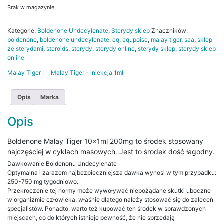
Brak w magazynie
Kategorie:
Boldenone Undecylenate
,
Sterydy sklep
Znaczników:
boldenone
,
boldenone undecylenate
,
eq
,
equpoise
,
malay tiger
,
saa
,
sklep
ze sterydami
,
steroids
,
sterydy
,
sterydy online
,
sterydy sklep
,
sterydy sklep
online
Malay Tiger
Malay Tiger - iniekcja 1ml
Opis
Marka
Opis
Boldenone Malay Tiger 10x1ml 200mg to środek stosowany
najczęściej w cyklach masowych. Jest to środek dość łagodny.
Dawkowanie Boldenonu Undecylenate
Optymalna i zarazem najbezpieczniejsza dawka wynosi w tym przypadku:
250-750 mg tygodniowo.
Przekroczenie tej normy może wywoływać niepożądane skutki uboczne
w organizmie człowieka, właśnie dlatego należy stosować się do zaleceń
specjalistów. Ponadto, warto też kupować ten środek w sprawdzonych
miejscach, co do których istnieje pewność, że nie sprzedają