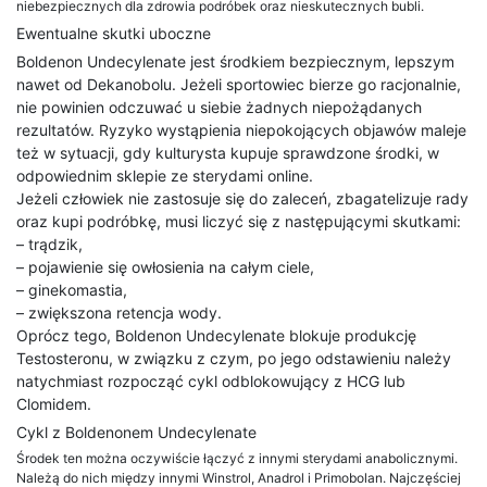
niebezpiecznych dla zdrowia podróbek oraz nieskutecznych bubli.
Ewentualne skutki uboczne
Boldenon Undecylenate jest środkiem bezpiecznym, lepszym
nawet od Dekanobolu. Jeżeli sportowiec bierze go racjonalnie,
nie powinien odczuwać u siebie żadnych niepożądanych
rezultatów. Ryzyko wystąpienia niepokojących objawów maleje
też w sytuacji, gdy kulturysta kupuje sprawdzone środki, w
odpowiednim sklepie ze sterydami online.
Jeżeli człowiek nie zastosuje się do zaleceń, zbagatelizuje rady
oraz kupi podróbkę, musi liczyć się z następującymi skutkami:
– trądzik,
– pojawienie się owłosienia na całym ciele,
– ginekomastia,
– zwiększona retencja wody.
Oprócz tego, Boldenon Undecylenate blokuje produkcję
Testosteronu, w związku z czym, po jego odstawieniu należy
natychmiast rozpocząć cykl odblokowujący z HCG lub
Clomidem.
Cykl z Boldenonem Undecylenate
Środek ten można oczywiście łączyć z innymi sterydami anabolicznymi.
Należą do nich między innymi Winstrol, Anadrol i Primobolan. Najczęściej