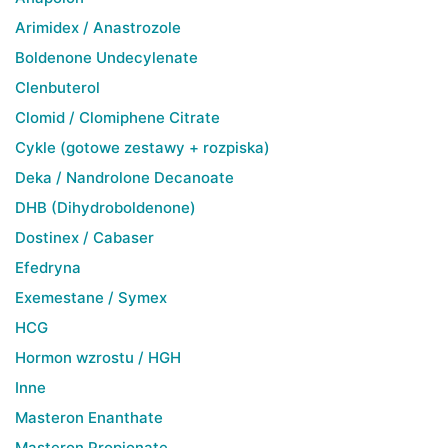
Arimidex / Anastrozole
Boldenone Undecylenate
Clenbuterol
Clomid / Clomiphene Citrate
Cykle (gotowe zestawy + rozpiska)
Deka / Nandrolone Decanoate
DHB (Dihydroboldenone)
Dostinex / Cabaser
Efedryna
Exemestane / Symex
HCG
Hormon wzrostu / HGH
Inne
Masteron Enanthate
Masteron Propionate