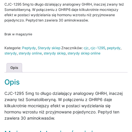
CJC-1295 5mg to długo działający analogowy GHRH, inaczej zwany też
Somatoliberyną. W połączeniu z GHRP6 daje kilkukrotnie mocniejszy
efekt w postaci wydzielania się hormonu wzrostu niż przyjmowane
pojedynczo. Peptyd ten zawiera 30 aminokwasów.
Brak w magazynie
Kategorie:
Peptydy
,
Sterydy sklep
Znaczników:
cjc
,
cjc-1295
,
peptydy
,
sterydy
,
sterydy online
,
sterydy sklep
,
sterydy sklep online
Opis
Opis
CJC-1295 5mg to długo działający analogowy GHRH, inaczej
zwany też Somatoliberyną. W połączeniu z GHRP6 daje
kilkukrotnie mocniejszy efekt w postaci wydzielania się
hormonu wzrostu niż przyjmowane pojedynczo. Peptyd ten
zawiera 30 aminokwasów.