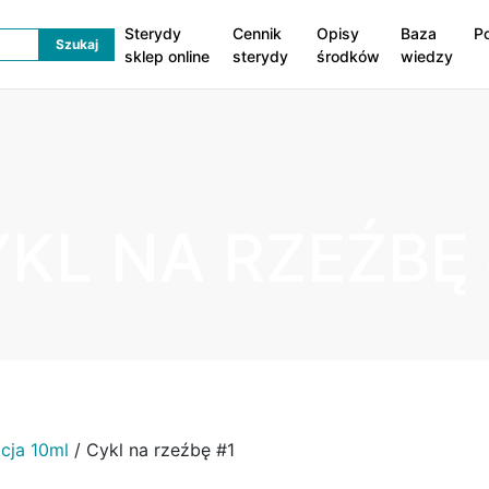
Sterydy
Cennik
Opisy
Baza
P
sklep online
sterydy
środków
wiedzy
KL NA RZEŹBĘ 
cja 10ml
/ Cykl na rzeźbę #1