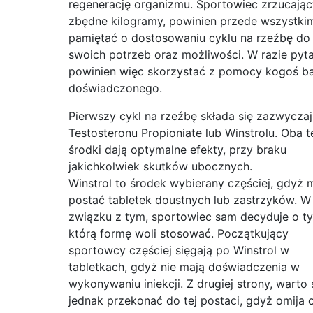
regenerację organizmu. Sportowiec zrzucając
zbędne kilogramy, powinien przede wszystki
pamiętać o dostosowaniu cyklu na rzeźbę do
swoich potrzeb oraz możliwości. W razie pyta
powinien więc skorzystać z pomocy kogoś ba
doświadczonego.
Pierwszy cykl na rzeźbę składa się zazwyczaj
Testosteronu Propioniate lub Winstrolu. Oba t
środki dają optymalne efekty, przy braku
jakichkolwiek skutków ubocznych.
Winstrol to środek wybierany częściej, gdyż 
postać tabletek doustnych lub zastrzyków. W
związku z tym, sportowiec sam decyduje o t
którą formę woli stosować. Początkujący
sportowcy częściej sięgają po Winstrol w
tabletkach, gdyż nie mają doświadczenia w
wykonywaniu iniekcji. Z drugiej strony, warto 
jednak przekonać do tej postaci, gdyż omija 