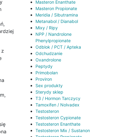
y
Masteron Enanthate
Masteron Propionate
m
Meridia / Sibutramina
Metanabol / Dianabol
ń,
Mixy / Ripy
rdziej
NPP / Nandrolone
Phenylpropionate
Odblok / PCT / Apteka
 z
Odchudzanie
e
Oxandrolone
Peptydy
Primobolan
Proviron
ma
Sex produkty
Sterydy sklep
ym,
T3 / Hormon Tarczycy
Tamoxifen / Nolvadex
Testosteron
Testosteron Cypionate
się
Testosteron Enanthate
Testosteron Mix / Sustanon
ona
Testosteron Propionate