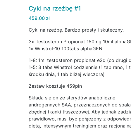
Cykl na rzeźbę #1
459.00
zł
Cykl na rzeźbę. Bardzo prosty i skuteczny.
3x Testosteron Propionat 150mg 10ml alpha
1x Winstrol-10 100tabs alphaGEN
1-8: 1ml testosteron propionat e2d (co drugi 
1-5: 3 tabs Winstrol codziennie (1 tab rano, 1 
środku dnia, 1 tab bliżej wieczora)
Zestaw kosztuje 459pln
Składa się on ze sterydów anaboliczno-
androgennych SAA, przeznaczonych do spala
zbędnej tkanki tłuszczowej. Aby jednak zadzia
prawidłowo, musi być połączony z odpowied
dietą, intensywnym treningiem oraz racjonaln