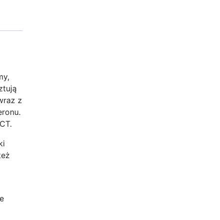
my,
ztują
wraz z
eronu.
CT.
ki
też
e