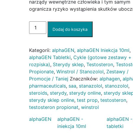
narządy wewnętrzne człowieka i tym samym
ogranicza ryzyko wystąpienia skutków ubocz
ilość
Dodaj do koszyka
Cykl
na
rzeźbę
Kategorii:
alphaGEN
,
alphaGEN Iniekcja 10ml
,
#1
alphaGEN Tabletki
,
Cykle (gotowe zestawy +
rozpiska)
,
Sterydy sklep
,
Testosteron
,
Testost
Propionate
,
Winstrol / Stanozolol
,
Zestawy /
Promocje / Taniej
Znaczników:
alphagen
,
alph
pharmaceuticals
,
saa
,
stanazolol
,
stanozolol
,
steroids
,
sterydy
,
sterydy online
,
sterydy skle
sterydy sklep online
,
test prop
,
testosteron
,
testosteron propionat
,
winstrol
alphaGEN
alphaGEN -
alphaGEN -
iniekcja 10ml
tabletki