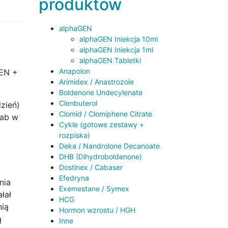
produktów
alphaGEN
alphaGEN Iniekcja 10ml
alphaGEN Iniekcja 1ml
alphaGEN Tabletki
Anapolon
GEN +
Arimidex / Anastrozole
Boldenone Undecylenate
Clenbuterol
dzień)
Clomid / Clomiphene Citrate
tab w
Cykle (gotowe zestawy +
rozpiska)
Deka / Nandrolone Decanoate
DHB (Dihydroboldenone)
Dostinex / Cabaser
Efedryna
nia
Exemestane / Symex
łał
HCG
nią
Hormon wzrostu / HGH
ą
Inne