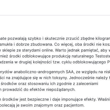
nate pozwalają szybko i skutecznie zrzucić zbędne kilogra
 smukła i dobrze zbudowana. Co więcej, oba środki nie kos
 sklepie ze sterydami online. Warto jednak pamiętać, aby 
wnież środki odblokowujące produkcję naturalnego Testost
zenia w drugiej kolejności tzw. cyklu odblokowującego P
erydów anaboliczno-androgennych SAA, ze względu na nis
i na znajdujące się w nich toksyny. Jednocześnie należy 
 środków oraz stosowaniu ich zgodnie z zaleceniami
em prowadzić do efektów niepożądanych.
środków jest bezpieczne i daje imponujące efekty. Właśni
, polecają je swoim znajomym oraz pacjentom.