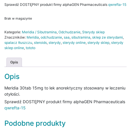
Sprawdź DOSTĘPNY produkt firmy alphaGEN Pharmaceuticals
qwrefta-15
Brak w magazynie
Kategorie:
Meridia / Sibutramina
,
Odchudzanie
,
Sterydy sklep
Znaczników:
Meridia
,
odchudzanie
,
saa
,
sibutramina
,
sklep ze sterydami
,
spalacz tłuszczu
,
steroids
,
sterydy
,
sterydy online
,
sterydy sklep
,
sterydy
sklep online
,
tototo
Opis
Opis
Meridia 30tab 15mg to lek anorektyczny stosowany w leczeniu
otyłości.
Sprawdź DOSTĘPNY produkt firmy alphaGEN Pharmaceuticals
qwrefta-15
Podobne produkty