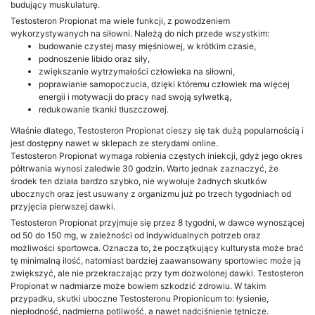
budujący muskulaturę.
Testosteron Propionat ma wiele funkcji, z powodzeniem
wykorzystywanych na siłowni. Należą do nich przede wszystkim:
budowanie czystej masy mięśniowej, w krótkim czasie,
podnoszenie libido oraz siły,
zwiększanie wytrzymałości człowieka na siłowni,
poprawianie samopoczucia, dzięki któremu człowiek ma więcej
energii i motywacji do pracy nad swoją sylwetką,
redukowanie tkanki tłuszczowej.
Właśnie dlatego, Testosteron Propionat cieszy się tak dużą popularnością i
jest dostępny nawet w sklepach ze sterydami online.
Testosteron Propionat wymaga robienia częstych iniekcji, gdyż jego okres
półtrwania wynosi zaledwie 30 godzin. Warto jednak zaznaczyć, że
środek ten działa bardzo szybko, nie wywołuje żadnych skutków
ubocznych oraz jest usuwany z organizmu już po trzech tygodniach od
przyjęcia pierwszej dawki.
Testosteron Propionat przyjmuje się przez 8 tygodni, w dawce wynoszącej
od 50 do 150 mg, w zależności od indywidualnych potrzeb oraz
możliwości sportowca. Oznacza to, że początkujący kulturysta może brać
tę minimalną ilość, natomiast bardziej zaawansowany sportowiec może ją
zwiększyć, ale nie przekraczając przy tym dozwolonej dawki. Testosteron
Propionat w nadmiarze może bowiem szkodzić zdrowiu. W takim
przypadku, skutki uboczne Testosteronu Propionicum to: łysienie,
niepłodność, nadmierna potliwość, a nawet nadciśnienie tętnicze.