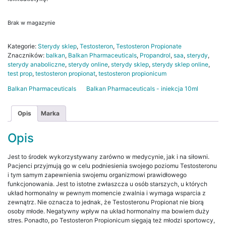
Brak w magazynie
Kategorie:
Sterydy sklep
,
Testosteron
,
Testosteron Propionate
Znaczników:
balkan
,
Balkan Pharmaceuticals
,
Propandrol
,
saa
,
sterydy
,
sterydy anaboliczne
,
sterydy online
,
sterydy sklep
,
sterydy sklep online
,
test prop
,
testosteron propionat
,
testosteron propionicum
Balkan Pharmaceuticals
Balkan Pharmaceuticals - iniekcja 10ml
Opis
Marka
Opis
Jest to środek wykorzystywany zarówno w medycynie, jak i na siłowni.
Pacjenci przyjmują go w celu podniesienia swojego poziomu Testosteronu
i tym samym zapewnienia swojemu organizmowi prawidłowego
funkcjonowania. Jest to istotne zwłaszcza u osób starszych, u których
układ hormonalny w pewnym momencie zwalnia i wymaga wsparcia z
zewnątrz. Nie oznacza to jednak, że Testosteronu Propionat nie biorą
osoby młode. Negatywny wpływ na układ hormonalny ma bowiem duży
stres. Ponadto, po Testosteron Propionicum sięgają też młodzi sportowcy,