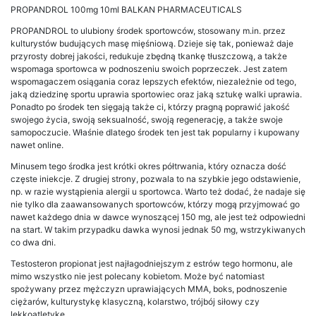
PROPANDROL 100mg 10ml BALKAN PHARMACEUTICALS
PROPANDROL to ulubiony środek sportowców, stosowany m.in. przez
kulturystów budujących masę mięśniową. Dzieje się tak, ponieważ daje
przyrosty dobrej jakości, redukuje zbędną tkankę tłuszczową, a także
wspomaga sportowca w podnoszeniu swoich poprzeczek. Jest zatem
wspomagaczem osiągania coraz lepszych efektów, niezależnie od tego,
jaką dziedzinę sportu uprawia sportowiec oraz jaką sztukę walki uprawia.
Ponadto po środek ten sięgają także ci, którzy pragną poprawić jakość
swojego życia, swoją seksualność, swoją regenerację, a także swoje
samopoczucie. Właśnie dlatego środek ten jest tak popularny i kupowany
nawet online.
Minusem tego środka jest krótki okres półtrwania, który oznacza dość
częste iniekcje. Z drugiej strony, pozwala to na szybkie jego odstawienie,
np. w razie wystąpienia alergii u sportowca. Warto też dodać, że nadaje się
nie tylko dla zaawansowanych sportowców, którzy mogą przyjmować go
nawet każdego dnia w dawce wynoszącej 150 mg, ale jest też odpowiedni
na start. W takim przypadku dawka wynosi jednak 50 mg, wstrzykiwanych
co dwa dni.
Testosteron propionat jest najłagodniejszym z estrów tego hormonu, ale
mimo wszystko nie jest polecany kobietom. Może być natomiast
spożywany przez mężczyzn uprawiających MMA, boks, podnoszenie
ciężarów, kulturystykę klasyczną, kolarstwo, trójbój siłowy czy
lekkoatletykę.