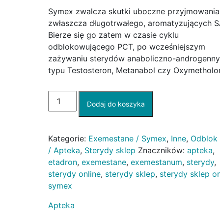
Symex zwalcza skutki uboczne przyjmowania
zwłaszcza długotrwałego, aromatyzujących S
Bierze się go zatem w czasie cyklu
odblokowującego PCT, po wcześniejszym
zażywaniu sterydów anaboliczno-androgenn
typu Testosteron, Metanabol czy Oxymetholo
ilość
Dodaj do koszyka
Symex/Etadron/Exemestane
(exemestanum)
Symphar
Kategorie:
Exemestane / Symex
,
Inne
,
Odblok
30tab
/ Apteka
,
Sterydy sklep
Znaczników:
apteka
,
25mg
etadron
,
exemestane
,
exemestanum
,
sterydy
,
sterydy online
,
sterydy sklep
,
sterydy sklep on
symex
Apteka