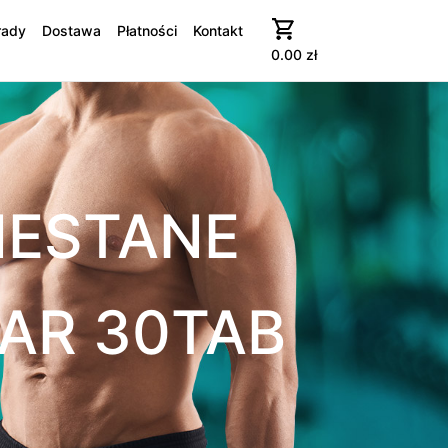
rady
Dostawa
Płatności
Kontakt
0.00
zł
MESTANE
AR 30TAB