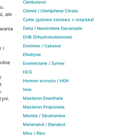
Clenbuterol
u.
Clomid / Clomiphene Citrate
i, ale
Cykle (gotowe zestawy + rozpiska)
wania
Deka / Nandrolone Decanoate
DHB (Dihydroboldenone)
Dostinex / Cabaser
 i
Efedryna
godne
Exemestane / Symex
HCG
y
Hormon wzrostu / HGH
z
Inne
.
czym
Masteron Enanthate
Masteron Propionate
Meridia / Sibutramina
Metanabol / Dianabol
Mixy / Ripy