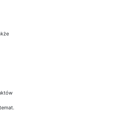
akże
uktów
temat.