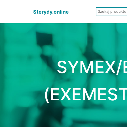
Sterydy.online
SYMEX/
(EXEMES