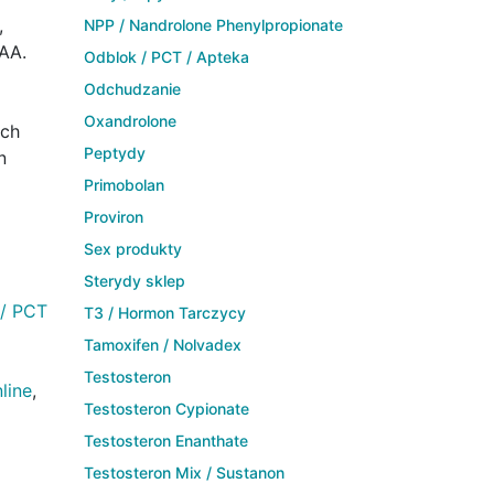
,
NPP / Nandrolone Phenylpropionate
AA.
Odblok / PCT / Apteka
Odchudzanie
Oxandrolone
ych
Peptydy
n
Primobolan
Proviron
Sex produkty
Sterydy sklep
 / PCT
T3 / Hormon Tarczycy
Tamoxifen / Nolvadex
Testosteron
line
,
Testosteron Cypionate
Testosteron Enanthate
Testosteron Mix / Sustanon