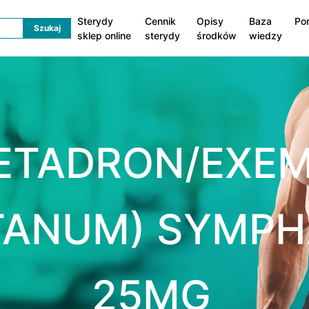
Sterydy
Cennik
Opisy
Baza
Po
sklep online
sterydy
środków
wiedzy
ETADRON/EXE
TANUM) SYMPH
25MG