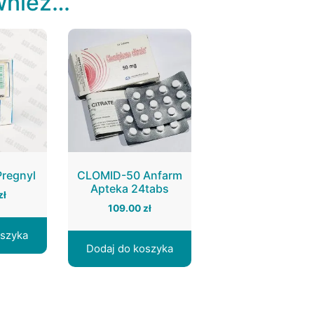
wnież…
regnyl
CLOMID-50 Anfarm
Apteka 24tabs
zł
109.00
zł
oszyka
Dodaj do koszyka