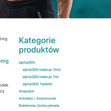
Kategorie
25mg
produktów
5mg
alphaGEN
alphaGEN Iniekcja 10ml
alphaGEN Iniekcja 1ml
alphaGEN Tabletki
odek
rzy
Anapolon
Arimidex / Anastrozole
Boldenone Undecylenate