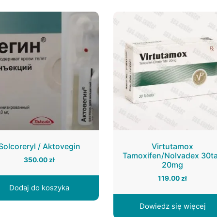
Solcoreryl / Aktovegin
Virtutamox
Tamoxifen/Nolvadex 30t
350.00
zł
20mg
119.00
zł
Dodaj do koszyka
Dowiedz się więcej