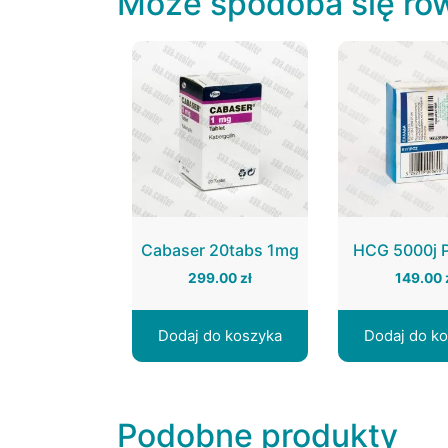
Może spodoba się ró
Cabaser 20tabs 1mg
HCG 5000j P
299.00
zł
149.00
Dodaj do koszyka
Dodaj do k
Podobne produkty