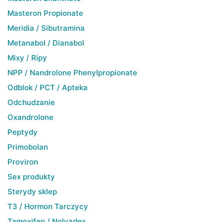
Masteron Propionate
Meridia / Sibutramina
Metanabol / Dianabol
Mixy / Ripy
NPP / Nandrolone Phenylpropionate
Odblok / PCT / Apteka
Odchudzanie
Oxandrolone
Peptydy
Primobolan
Proviron
Sex produkty
Sterydy sklep
T3 / Hormon Tarczycy
Tamoxifen / Nolvadex