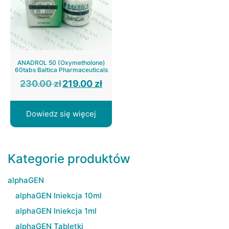
ANADROL 50 (Oxymetholone)
60tabs Baltica Pharmaceuticals
Pierwotna
Aktualna
230.00
zł
219.00
zł
cena
cena
wynosiła:
wynosi:
230.00 zł.
219.00 zł.
Dowiedz się więcej
Kategorie produktów
alphaGEN
alphaGEN Iniekcja 10ml
alphaGEN Iniekcja 1ml
alphaGEN Tabletki