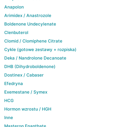
Anapolon
Arimidex / Anastrozole
Boldenone Undecylenate
Clenbuterol
Clomid / Clomiphene Citrate
Cykle (gotowe zestawy + rozpiska)
Deka / Nandrolone Decanoate
DHB (Dihydroboldenone)
Dostinex / Cabaser
Efedryna
Exemestane / Symex
HCG
Hormon wzrostu / HGH
Inne
Masteron Enanthate