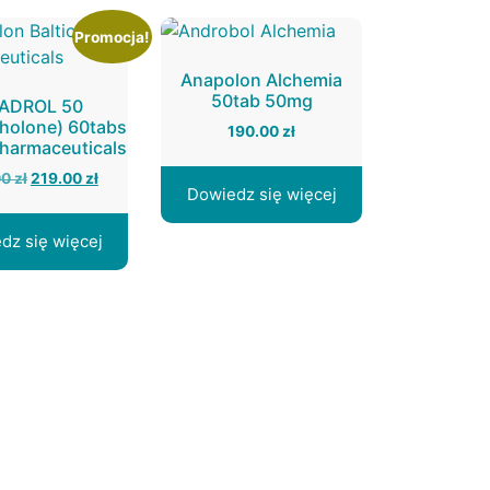
Promocja!
Anapolon Alchemia
50tab 50mg
ADROL 50
holone) 60tabs
190.00
zł
Pharmaceuticals
Pierwotna
Aktualna
00
zł
219.00
zł
Dowiedz się więcej
cena
cena
wynosiła:
wynosi:
dz się więcej
230.00 zł.
219.00 zł.