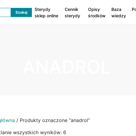
Sterydy
Cennik
Opisy
Baza
P
sklep online
sterydy
środków
wiedzy
ANADROL
główna
/ Produkty oznaczone “anadrol”
lanie wszystkich wyników: 6