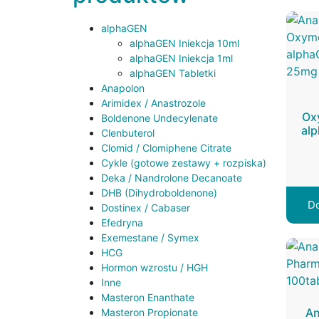
alphaGEN
alphaGEN Iniekcja 10ml
alphaGEN Iniekcja 1ml
alphaGEN Tabletki
Anapolon
Arimidex / Anastrozole
Ox
Boldenone Undecylenate
al
Clenbuterol
Clomid / Clomiphene Citrate
Cykle (gotowe zestawy + rozpiska)
Deka / Nandrolone Decanoate
DHB (Dihydroboldenone)
Do
Dostinex / Cabaser
Efedryna
Exemestane / Symex
HCG
Hormon wzrostu / HGH
Inne
Masteron Enanthate
An
Masteron Propionate