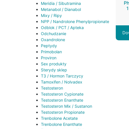
Ph
Meridia / Sibutramina
Metanabol / Dianabol
Mixy / Ripy
NPP / Nandrolone Phenylpropionate
Odblok / PCT / Apteka
Do
Odchudzanie
Oxandrolone
Peptydy
Primobolan
Proviron
Sex produkty
Sterydy sklep
T3 / Hormon Tarczycy
Tamoxifen / Nolvadex
Testosteron
Testosteron Cypionate
Testosteron Enanthate
Testosteron Mix / Sustanon
Testosteron Propionate
Trenbolone Acetate
Trenbolone Enanthate