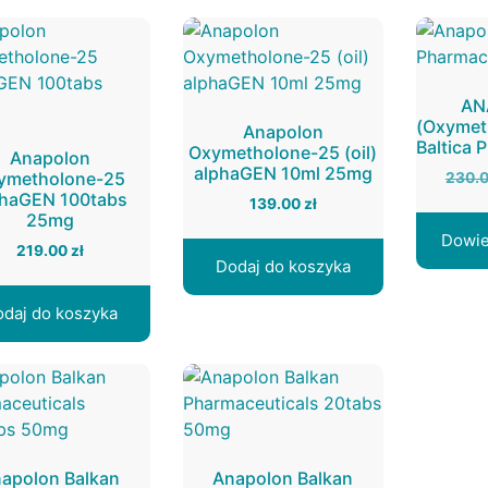
AN
(Oxymet
Anapolon
Baltica 
Oxymetholone-25 (oil)
Anapolon
alphaGEN 10ml 25mg
ymetholone-25
230.
phaGEN 100tabs
139.00
zł
25mg
Dowie
219.00
zł
Dodaj do koszyka
daj do koszyka
apolon Balkan
Anapolon Balkan