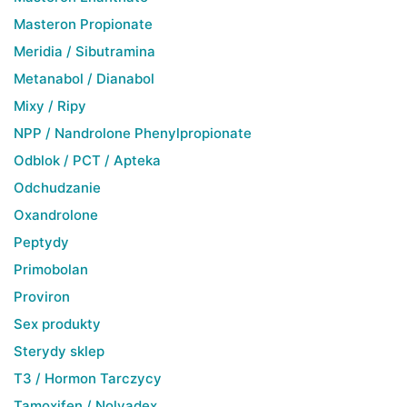
Masteron Propionate
Meridia / Sibutramina
Metanabol / Dianabol
Mixy / Ripy
NPP / Nandrolone Phenylpropionate
Odblok / PCT / Apteka
Odchudzanie
Oxandrolone
Peptydy
Primobolan
Proviron
Sex produkty
Sterydy sklep
T3 / Hormon Tarczycy
Tamoxifen / Nolvadex