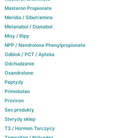
Masteron Propionate
Meridia / Sibutramina
Metanabol / Dianabol
Mixy / Ripy
NPP / Nandrolone Phenylpropionate
Odblok / PCT / Apteka
Odchudzanie
Oxandrolone
Peptydy
Primobolan
Proviron
Sex produkty
Sterydy sklep
T3 / Hormon Tarczycy
Tamoxifen / Nolvadex