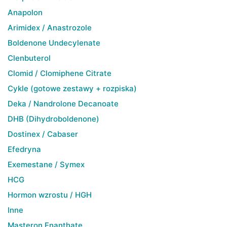
Anapolon
Arimidex / Anastrozole
Boldenone Undecylenate
Clenbuterol
Clomid / Clomiphene Citrate
Cykle (gotowe zestawy + rozpiska)
Deka / Nandrolone Decanoate
DHB (Dihydroboldenone)
Dostinex / Cabaser
Efedryna
Exemestane / Symex
HCG
Hormon wzrostu / HGH
Inne
Masteron Enanthate