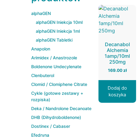
alphaGEN
alphaGEN Iniekcja 10ml
alphaGEN Iniekcja 1ml
alphaGEN Tabletki
Decanabol
Anapolon
Alchemia
1amp/10ml
Arimidex / Anastrozole
250mg
Boldenone Undecylenate
169.00
zł
Clenbuterol
Clomid / Clomiphene Citrate
Dodaj do
Cykle (gotowe zestawy +
koszyka
rozpiska)
Deka / Nandrolone Decanoate
DHB (Dihydroboldenone)
Dostinex / Cabaser
Efedryna