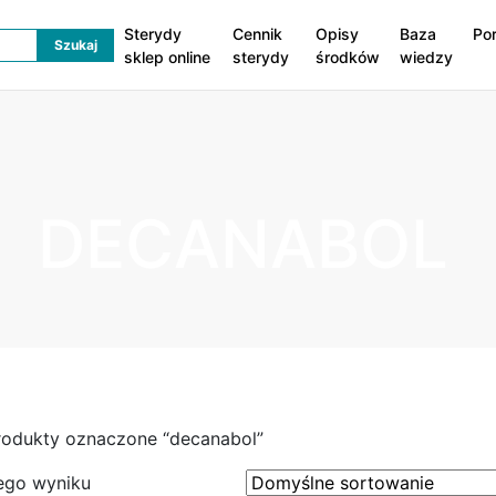
Sterydy
Cennik
Opisy
Baza
Po
sklep online
sterydy
środków
wiedzy
DECANABOL
rodukty oznaczone “decanabol”
ego wyniku