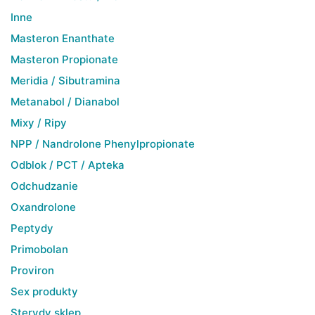
Inne
Masteron Enanthate
Masteron Propionate
Meridia / Sibutramina
Metanabol / Dianabol
Mixy / Ripy
NPP / Nandrolone Phenylpropionate
Odblok / PCT / Apteka
Odchudzanie
Oxandrolone
Peptydy
Primobolan
Proviron
Sex produkty
Sterydy sklep