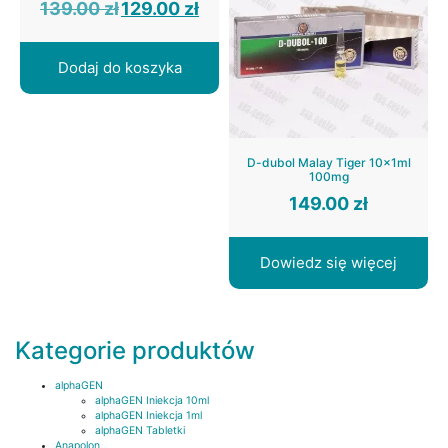
Pierwotna
Aktualna
139.00
zł
129.00
zł
cena
cena
wynosiła:
wynosi:
139.00 zł.
129.00 zł.
Dodaj do koszyka
D-dubol Malay Tiger 10x1ml
100mg
149.00
zł
Dowiedz się więcej
Kategorie produktów
alphaGEN
alphaGEN Iniekcja 10ml
alphaGEN Iniekcja 1ml
alphaGEN Tabletki
Anapolon