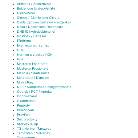
Arimidex / Anastrozole
Boldenone Undecylenate
Clenbuterol
Clomid / Clomiphene Citrate
Cykle (gotowe zestawy + rozpiska)
Deka / Nandrolone Decanoate
DHB (Dihydroboldenone)
Dostinex / Cabaser
Efedryna
Exemestane / Symex
HCG
Hormon wzrostu / HGH
Inne
Masteron Enanthate
Masteron Propionate
Meridia / Sibutramina
Metanabol / Dianabol
Mixy / Ripy
NPP / Nandrolone Phenylpropionate
Odblok / PCT / Apteka
Odchudzanie
Oxandrolone
Peptydy
Primobolan
Proviron
Sex produkty
Sterydy sklep
T3 / Hormon Tarczycy
Tamoxifen / Nolvadex
Testosteron