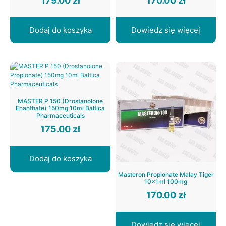
179.00
zł
170.00
zł
Dodaj do koszyka
Dowiedz się więcej
MASTER P 150 (Drostanolone
Enanthate) 150mg 10ml Baltica
Pharmaceuticals
175.00
zł
Dodaj do koszyka
Masteron Propionate Malay Tiger
10x1ml 100mg
170.00
zł
Dowiedz się więcej