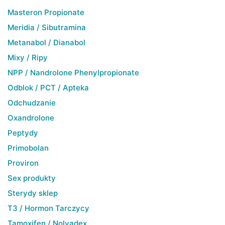
Masteron Propionate
Meridia / Sibutramina
Metanabol / Dianabol
Mixy / Ripy
NPP / Nandrolone Phenylpropionate
Odblok / PCT / Apteka
Odchudzanie
Oxandrolone
Peptydy
Primobolan
Proviron
Sex produkty
Sterydy sklep
T3 / Hormon Tarczycy
Tamoxifen / Nolvadex