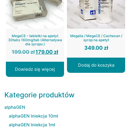
MegaCE – tabletki na apetyt
Megalia / MegaCE / Cachexan /
30tabs 160mg/tab (Alternatywa
syrop na apetyt
dla syropu )
349.00
zł
Pierwotna
Aktualna
199.00
zł
179.00
zł
cena
cena
wynosiła:
wynosi:
199.00 zł.
179.00 zł.
Dodaj do koszyka
Dowiedz się więcej
Kategorie produktów
alphaGEN
alphaGEN Iniekcja 10ml
alphaGEN Iniekcja 1ml