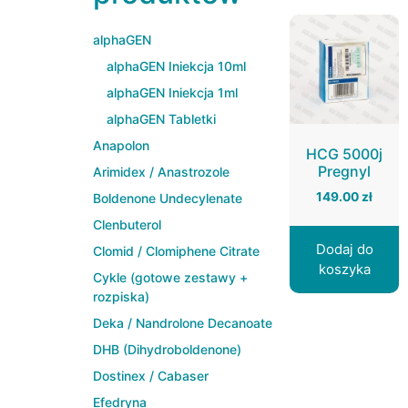
alphaGEN
alphaGEN Iniekcja 10ml
alphaGEN Iniekcja 1ml
alphaGEN Tabletki
Anapolon
HCG 5000j
Pregnyl
Arimidex / Anastrozole
149.00
zł
Boldenone Undecylenate
Clenbuterol
Dodaj do
Clomid / Clomiphene Citrate
koszyka
Cykle (gotowe zestawy +
rozpiska)
Deka / Nandrolone Decanoate
DHB (Dihydroboldenone)
Dostinex / Cabaser
Efedryna