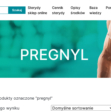
Sterydy
Cennik
Opisy
Baza
Po
sklep online
sterydy
środków
wiedzy
PREGNYL
odukty oznaczone “pregnyl”
ego wyniku