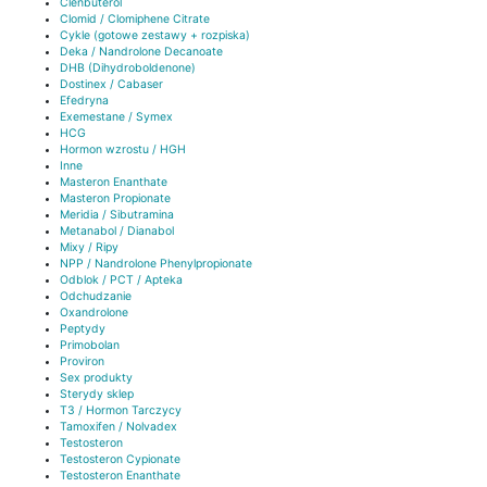
Clenbuterol
Clomid / Clomiphene Citrate
Cykle (gotowe zestawy + rozpiska)
Deka / Nandrolone Decanoate
DHB (Dihydroboldenone)
Dostinex / Cabaser
Efedryna
Exemestane / Symex
HCG
Hormon wzrostu / HGH
Inne
Masteron Enanthate
Masteron Propionate
Meridia / Sibutramina
Metanabol / Dianabol
Mixy / Ripy
NPP / Nandrolone Phenylpropionate
Odblok / PCT / Apteka
Odchudzanie
Oxandrolone
Peptydy
Primobolan
Proviron
Sex produkty
Sterydy sklep
T3 / Hormon Tarczycy
Tamoxifen / Nolvadex
Testosteron
Testosteron Cypionate
Testosteron Enanthate