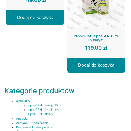
149.00
zł
Dodaj do koszyka
Propio-150 alphaGEN 10ml
150mg/ml
119.00
zł
Dodaj do koszyka
Kategorie produktów
alphaGEN
alphaGEN Iniekcja 10ml
alphaGEN Iniekcja 1ml
alphaGEN Tabletki
Anapolon
Arimidex / Anastrozole
Boldenone Undecylenate