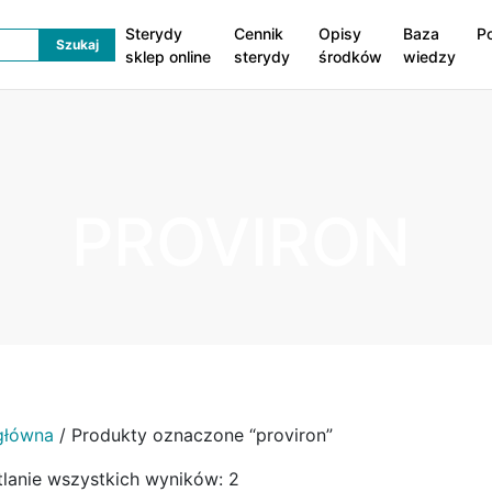
Sterydy
Cennik
Opisy
Baza
P
sklep online
sterydy
środków
wiedzy
PROVIRON
główna
/ Produkty oznaczone “proviron”
lanie wszystkich wyników: 2