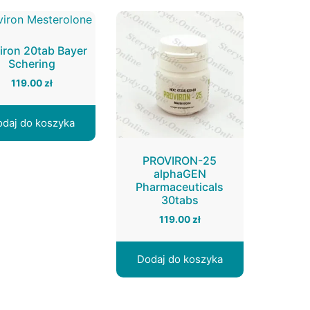
iron 20tab Bayer
Schering
119.00
zł
daj do koszyka
PROVIRON-25
alphaGEN
Pharmaceuticals
30tabs
119.00
zł
Dodaj do koszyka