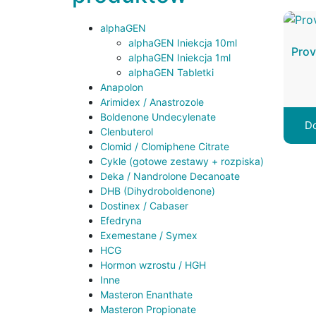
alphaGEN
alphaGEN Iniekcja 10ml
Prov
alphaGEN Iniekcja 1ml
alphaGEN Tabletki
Anapolon
Arimidex / Anastrozole
Boldenone Undecylenate
Do
Clenbuterol
Clomid / Clomiphene Citrate
Cykle (gotowe zestawy + rozpiska)
Deka / Nandrolone Decanoate
DHB (Dihydroboldenone)
Dostinex / Cabaser
Efedryna
Exemestane / Symex
HCG
Hormon wzrostu / HGH
Inne
Masteron Enanthate
Masteron Propionate