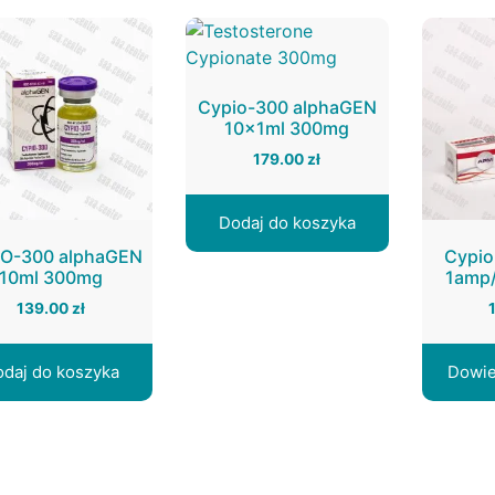
Cypio-300 alphaGEN
10x1ml 300mg
179.00
zł
Dodaj do koszyka
O-300 alphaGEN
Cypio
10ml 300mg
1amp
139.00
zł
daj do koszyka
Dowie