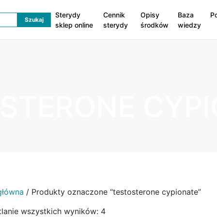
Sterydy
Cennik
Opisy
Baza
P
sklep online
sterydy
środków
wiedzy
STERONE CYPI
główna
/ Produkty oznaczone “testosterone cypionate”
lanie wszystkich wyników: 4