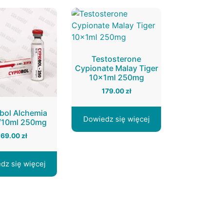
Testosterone
Cypionate Malay Tiger
10x1ml 250mg
179.00
zł
bol Alchemia
Dowiedz się więcej
/10ml 250mg
169.00
zł
dz się więcej