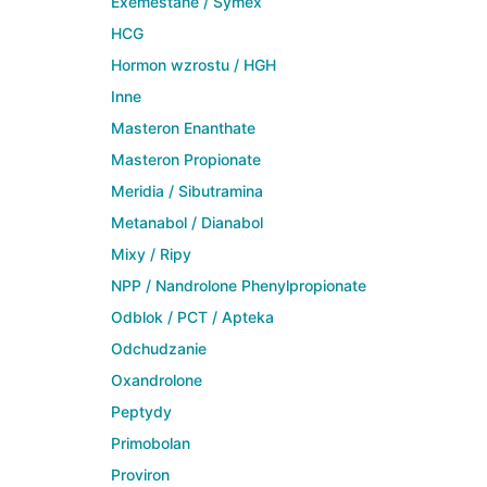
Exemestane / Symex
HCG
Hormon wzrostu / HGH
Inne
Masteron Enanthate
Masteron Propionate
Meridia / Sibutramina
Metanabol / Dianabol
Mixy / Ripy
NPP / Nandrolone Phenylpropionate
Odblok / PCT / Apteka
Odchudzanie
Oxandrolone
Peptydy
Primobolan
Proviron