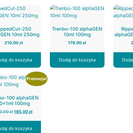
ippedCut-250
Trenbo-100 alphaGEN
Ripp
aGEN 10ml 250mg
10ml 100mg
alphaG
210.00
zł
179.00
zł
daj do koszyka
Dodaj do koszyka
Doda
Promocja!
bo-100 alphaGEN
0x1ml 100mg
Pierwotna
Aktualna
0.00
zł
185.00
zł
cena
cena
wynosiła:
wynosi:
daj do koszyka
190.00 zł.
185.00 zł.