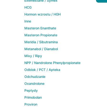
Exemestane / Symex
HCG
Hormon wzrostu / HGH
Inne
Masteron Enanthate
Masteron Propionate
Meridia / Sibutramina
Metanabol / Dianabol
Mixy / Ripy
NPP / Nandrolone Phenylpropionate
Odblok / PCT / Apteka
Odchudzanie
Oxandrolone
Peptydy
Primobolan
Proviron