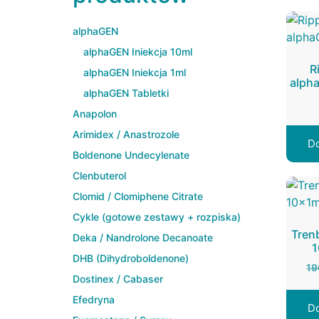
alphaGEN
alphaGEN Iniekcja 10ml
R
alphaGEN Iniekcja 1ml
alph
alphaGEN Tabletki
Anapolon
Arimidex / Anastrozole
Do
Boldenone Undecylenate
Clenbuterol
Clomid / Clomiphene Citrate
Cykle (gotowe zestawy + rozpiska)
Tren
Deka / Nandrolone Decanoate
1
DHB (Dihydroboldenone)
19
Dostinex / Cabaser
Efedryna
Do