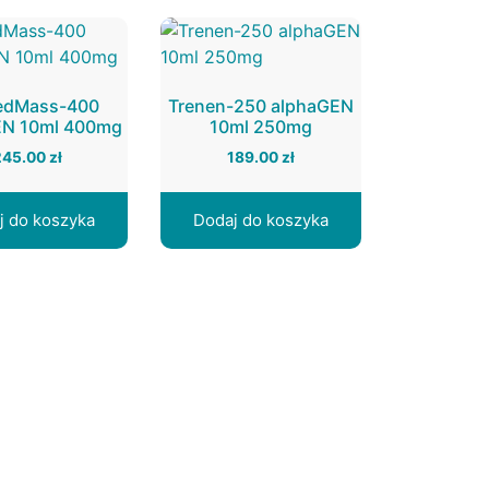
edMass-400
Trenen-250 alphaGEN
EN 10ml 400mg
10ml 250mg
245.00
zł
189.00
zł
j do koszyka
Dodaj do koszyka