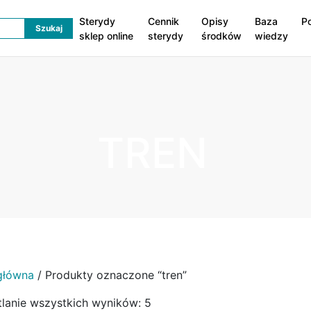
Sterydy
Cennik
Opisy
Baza
P
sklep online
sterydy
środków
wiedzy
TREN
główna
/ Produkty oznaczone “tren”
lanie wszystkich wyników: 5