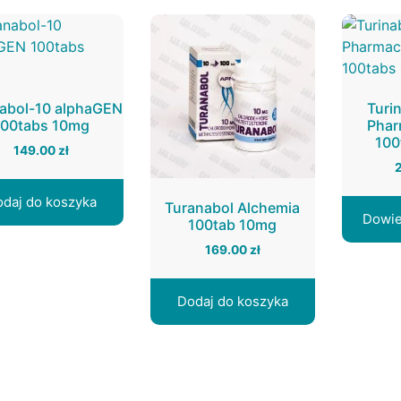
abol-10 alphaGEN
Turi
100tabs 10mg
Phar
100
149.00
zł
daj do koszyka
Turanabol Alchemia
Dowie
100tab 10mg
169.00
zł
Dodaj do koszyka