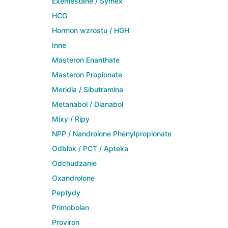
Exemestane / Symex
HCG
Hormon wzrostu / HGH
Inne
Masteron Enanthate
Masteron Propionate
Meridia / Sibutramina
Metanabol / Dianabol
Mixy / Ripy
NPP / Nandrolone Phenylpropionate
Odblok / PCT / Apteka
Odchudzanie
Oxandrolone
Peptydy
Primobolan
Proviron