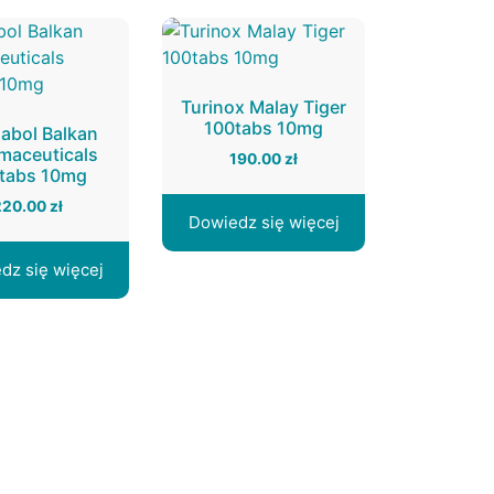
Turinox Malay Tiger
100tabs 10mg
nabol Balkan
maceuticals
190.00
zł
tabs 10mg
220.00
zł
Dowiedz się więcej
dz się więcej