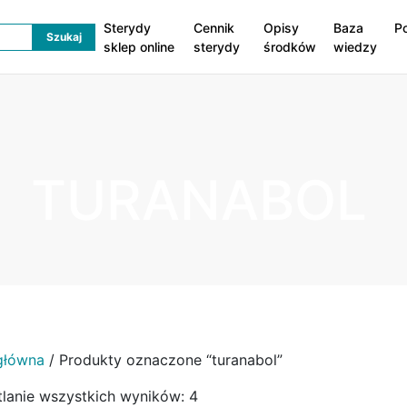
Sterydy
Cennik
Opisy
Baza
P
sklep online
sterydy
środków
wiedzy
TURANABOL
główna
/ Produkty oznaczone “turanabol”
lanie wszystkich wyników: 4