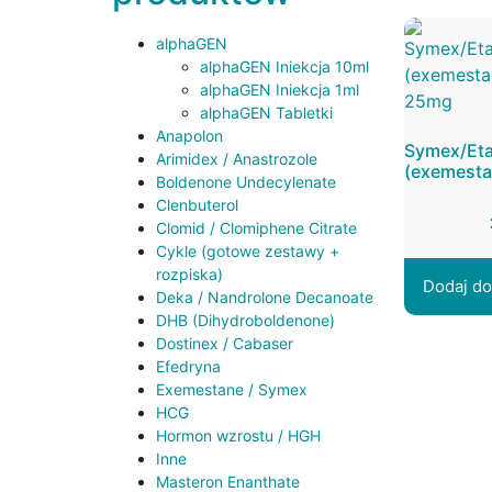
alphaGEN
alphaGEN Iniekcja 10ml
alphaGEN Iniekcja 1ml
alphaGEN Tabletki
Anapolon
Symex/Et
Arimidex / Anastrozole
(exemesta
Boldenone Undecylenate
Clenbuterol
Clomid / Clomiphene Citrate
Cykle (gotowe zestawy +
rozpiska)
Dodaj do
Deka / Nandrolone Decanoate
DHB (Dihydroboldenone)
Dostinex / Cabaser
Efedryna
Exemestane / Symex
HCG
Hormon wzrostu / HGH
Inne
Masteron Enanthate