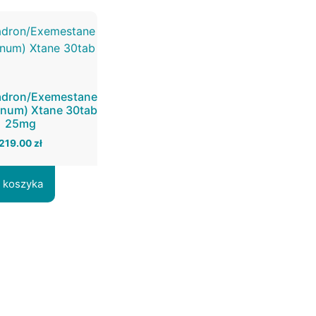
adron/Exemestane
num) Xtane 30tab
25mg
219.00
zł
 koszyka