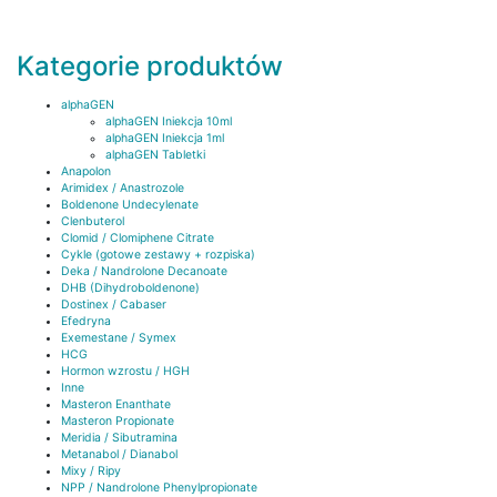
Kategorie produktów
alphaGEN
alphaGEN Iniekcja 10ml
alphaGEN Iniekcja 1ml
alphaGEN Tabletki
Anapolon
Arimidex / Anastrozole
Boldenone Undecylenate
Clenbuterol
Clomid / Clomiphene Citrate
Cykle (gotowe zestawy + rozpiska)
Deka / Nandrolone Decanoate
DHB (Dihydroboldenone)
Dostinex / Cabaser
Efedryna
Exemestane / Symex
HCG
Hormon wzrostu / HGH
Inne
Masteron Enanthate
Masteron Propionate
Meridia / Sibutramina
Metanabol / Dianabol
Mixy / Ripy
NPP / Nandrolone Phenylpropionate