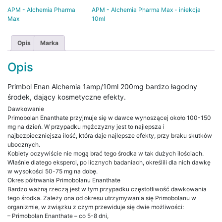
APM - Alchemia Pharma
APM - Alchemia Pharma Max - iniekcja
Max
10ml
Opis
Marka
Opis
Primbol Enan Alchemia 1amp/10ml 200mg bardzo łagodny
środek, dający kosmetyczne efekty.
Dawkowanie
Primobolan Enanthate przyjmuje się w dawce wynoszącej około 100-150
mg na dzień. W przypadku mężczyzny jest to najlepsza i
najbezpieczniejsza ilość, która daje najlepsze efekty, przy braku skutków
ubocznych.
Kobiety oczywiście nie mogą brać tego środka w tak dużych ilościach.
Właśnie dlatego eksperci, po licznych badaniach, określili dla nich dawkę
w wysokości 50-75 mg na dobę.
Okres półtrwania Primobolanu Enanthate
Bardzo ważną rzeczą jest w tym przypadku częstotliwość dawkowania
tego środka. Zależy ona od okresu utrzymywania się Primobolanu w
organizmie, w związku z czym przewiduje się dwie możliwości:
– Primobolan Enanthate – co 5-8 dni,