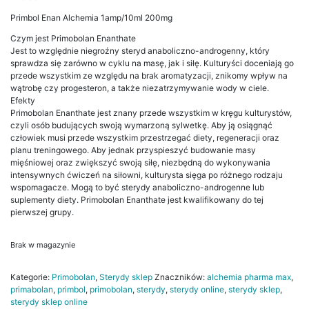
Primbol Enan Alchemia 1amp/10ml 200mg
Czym jest Primobolan Enanthate
Jest to względnie niegroźny steryd anaboliczno-androgenny, który
sprawdza się zarówno w cyklu na masę, jak i siłę. Kulturyści doceniają go
przede wszystkim ze względu na brak aromatyzacji, znikomy wpływ na
wątrobę czy progesteron, a także niezatrzymywanie wody w ciele.
Efekty
Primobolan Enanthate jest znany przede wszystkim w kręgu kulturystów,
czyli osób budujących swoją wymarzoną sylwetkę. Aby ją osiągnąć
człowiek musi przede wszystkim przestrzegać diety, regeneracji oraz
planu treningowego. Aby jednak przyspieszyć budowanie masy
mięśniowej oraz zwiększyć swoją siłę, niezbędną do wykonywania
intensywnych ćwiczeń na siłowni, kulturysta sięga po różnego rodzaju
wspomagacze. Mogą to być sterydy anaboliczno-androgenne lub
suplementy diety. Primobolan Enanthate jest kwalifikowany do tej
pierwszej grupy.
Brak w magazynie
Kategorie:
Primobolan
,
Sterydy sklep
Znaczników:
alchemia pharma max
,
primabolan
,
primbol
,
primobolan
,
sterydy
,
sterydy online
,
sterydy sklep
,
sterydy sklep online