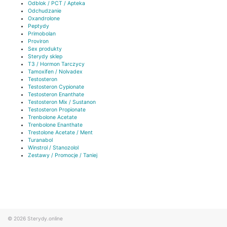
Odblok / PCT / Apteka
Odchudzanie
Oxandrolone
Peptydy
Primobolan
Proviron
Sex produkty
Sterydy sklep
T3 / Hormon Tarczycy
Tamoxifen / Nolvadex
Testosteron
Testosteron Cypionate
Testosteron Enanthate
Testosteron Mix / Sustanon
Testosteron Propionate
Trenbolone Acetate
Trenbolone Enanthate
Trestolone Acetate / Ment
Turanabol
Winstrol / Stanozolol
Zestawy / Promocje / Taniej
© 2026
Sterydy.online