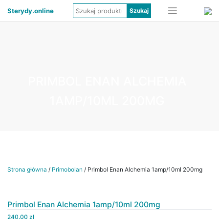
Sterydy.online
PRIMBOL ENAN ALCHEMIA
1AMP/10ML 200MG
Strona główna
/
Primobolan
/ Primbol Enan Alchemia 1amp/10ml 200mg
Primbol Enan Alchemia 1amp/10ml 200mg
240.00
zł