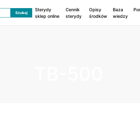
Sterydy
Cennik
Opisy
Baza
Po
sklep online
sterydy
środków
wiedzy
TB-500