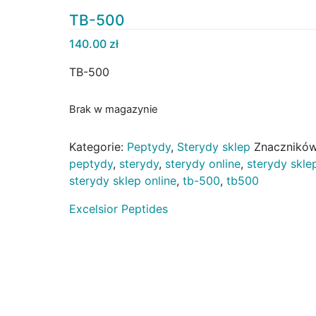
TB-500
140.00
zł
TB-500
Brak w magazynie
Kategorie:
Peptydy
,
Sterydy sklep
Znaczników
peptydy
,
sterydy
,
sterydy online
,
sterydy skle
sterydy sklep online
,
tb-500
,
tb500
Excelsior Peptides