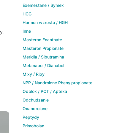
Exemestane / Symex
HCG
Hormon wzrostu / HGH
Inne
y.
Masteron Enanthate
Masteron Propionate
Meridia / Sibutramina
Metanabol / Dianabol
Mixy / Ripy
NPP / Nandrolone Phenylpropionate
Odblok / PCT / Apteka
Odchudzanie
Oxandrolone
Peptydy
Primobolan