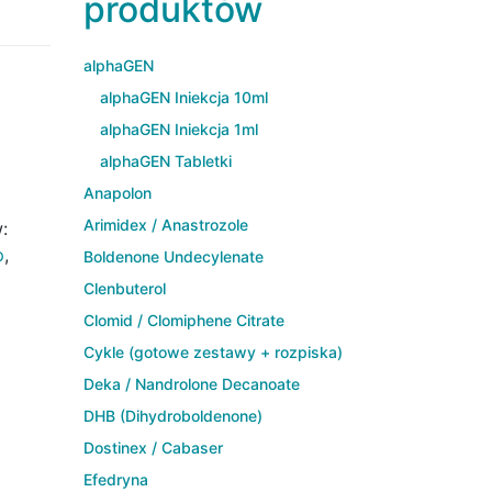
produktów
alphaGEN
alphaGEN Iniekcja 10ml
alphaGEN Iniekcja 1ml
alphaGEN Tabletki
Anapolon
Arimidex / Anastrozole
:
p
,
Boldenone Undecylenate
Clenbuterol
Clomid / Clomiphene Citrate
Cykle (gotowe zestawy + rozpiska)
Deka / Nandrolone Decanoate
DHB (Dihydroboldenone)
Dostinex / Cabaser
Efedryna