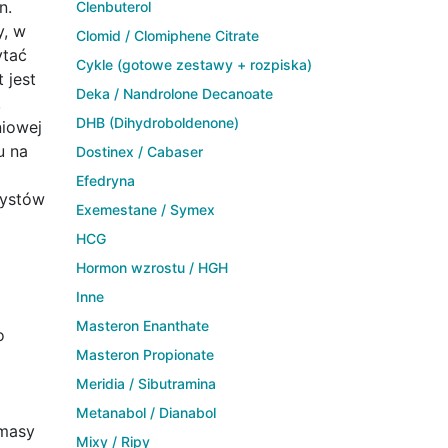
n.
Clenbuterol
y, w
Clomid / Clomiphene Citrate
ytać
Cykle (gotowe zestawy + rozpiska)
 jest
Deka / Nandrolone Decanoate
,
DHB (Dihydroboldenone)
niowej
u na
Dostinex / Cabaser
Efedryna
rystów
Exemestane / Symex
HCG
Hormon wzrostu / HGH
Inne
Masteron Enanthate
o
Masteron Propionate
Meridia / Sibutramina
Metanabol / Dianabol
 masy
Mixy / Ripy