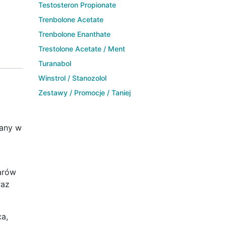
Testosteron Propionate
Trenbolone Acetate
Trenbolone Enanthate
Trestolone Acetate / Ment
Turanabol
Winstrol / Stanozolol
Zestawy / Promocje / Taniej
iany w
żarów
raz
a,