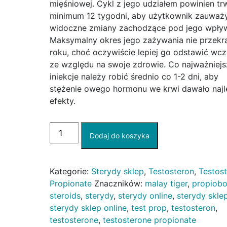
mięśniowej. Cykl z jego udziałem powinien tr
minimum 12 tygodni, aby użytkownik zauważy
widoczne zmiany zachodzące pod jego wpły
Maksymalny okres jego zażywania nie przekr
roku, choć oczywiście lepiej go odstawić wcz
ze względu na swoje zdrowie. Co najważniejs
iniekcje należy robić średnio co 1-2 dni, aby
stężenie owego hormonu we krwi dawało naj
efekty.
ilość
Dodaj do koszyka
Testosterone
Propionate
Propiobol
Kategorie:
Sterydy sklep
,
Testosteron
,
Testos
Alchemia
Propionate
Znaczników:
malay tiger
,
propiobo
Pharma
steroids
,
sterydy
,
sterydy online
,
sterydy skle
Max
sterydy sklep online
,
test prop
,
testosteron
,
100mg
testosterone
,
testosterone propionate
10ml