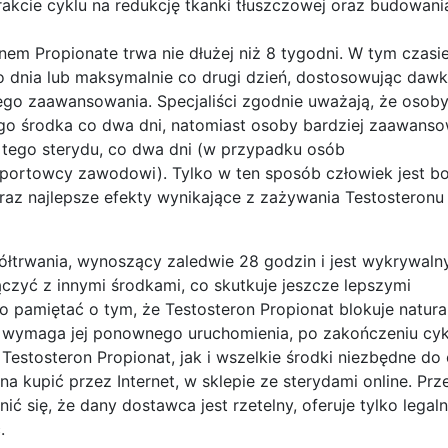
akcie cyklu na redukcję tkanki tłuszczowej oraz budowani
em Propionate trwa nie dłużej niż 8 tygodni. W tym czasi
o dnia lub maksymalnie co drugi dzień, dostosowując daw
ego zaawansowania. Specjaliści zgodnie uważają, że osob
go środka co dwa dni, natomiast osoby bardziej zaawans
tego sterydu, co dwa dni (w przypadku osób
sportowcy zawodowi). Tylko w ten sposób człowiek jest 
az najlepsze efekty wynikające z zażywania Testosteronu
ółtrwania, wynoszący zaledwie 28 godzin i jest wykrywaln
ączyć z innymi środkami, co skutkuje jeszcze lepszymi
ko pamiętać o tym, że Testosteron Propionat blokuje natura
wymaga jej ponownego uruchomienia, po zakończeniu cyk
estosteron Propionat, jak i wszelkie środki niezbędne do 
kupić przez Internet, w sklepie ze sterydami online. Prz
ć się, że dany dostawca jest rzetelny, oferuje tylko legal
.