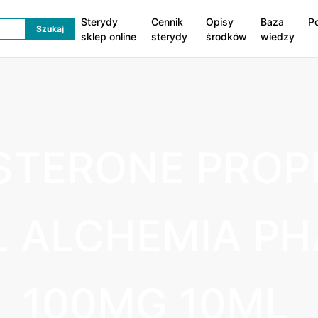
Sterydy
Cennik
Opisy
Baza
P
sklep online
sterydy
środków
wiedzy
STERONE PROP
L ALCHEMIA P
100MG 10ML