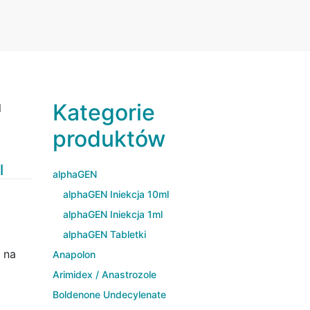
Kategorie
l
produktów
l
l
alphaGEN
alphaGEN Iniekcja 10ml
alphaGEN Iniekcja 1ml
alphaGEN Tabletki
 na
Anapolon
Arimidex / Anastrozole
Boldenone Undecylenate
ą