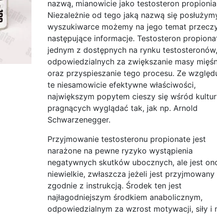
nazwą, mianowicie jako testosteron propionia
Niezależnie od tego jaką nazwą się posłużym
wyszukiwarce możemy na jego temat przecz
następujące informacje. Testosteron propionat
jednym z dostępnych na rynku testosteronów
odpowiedzialnych za zwiększanie masy mięś
oraz przyspieszanie tego procesu. Ze względ
te niesamowicie efektywne właściwości,
największym popytem cieszy się wśród kultu
pragnących wyglądać tak, jak np. Arnold
Schwarzenegger.
Przyjmowanie testosteronu propionate jest
narażone na pewne ryzyko wystąpienia
negatywnych skutków ubocznych, ale jest on
niewielkie, zwłaszcza jeżeli jest przyjmowany
zgodnie z instrukcją. Środek ten jest
najłagodniejszym środkiem anabolicznym,
odpowiedzialnym za wzrost motywacji, siły i