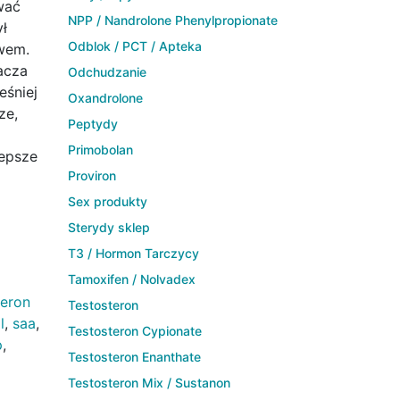
wać
NPP / Nandrolone Phenylpropionate
ł
Odblok / PCT / Apteka
wem.
acza
Odchudzanie
eśniej
Oxandrolone
ze,
Peptydy
Primobolan
lepsze
Proviron
Sex produkty
Sterydy sklep
T3 / Hormon Tarczycy
Tamoxifen / Nolvadex
teron
Testosteron
l
,
saa
,
Testosteron Cypionate
p
,
Testosteron Enanthate
Testosteron Mix / Sustanon