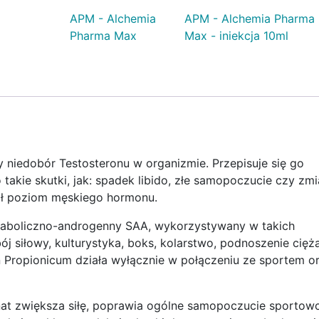
APM - Alchemia
APM - Alchemia Pharma
Pharma Max
Max - iniekcja 10ml
y niedobór Testosteronu w organizmie. Przepisuje się go
takie skutki, jak: spadek libido, złe samopoczucie czy zm
dł poziom męskiego hormonu.
anaboliczno-androgenny SAA, wykorzystywany w takich
jbój siłowy, kulturystyka, boks, kolarstwo, podnoszenie cię
 Propionicum działa wyłącznie w połączeniu ze sportem o
at zwiększa siłę, poprawia ogólne samopoczucie sportowc