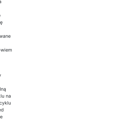
a
e
kę
y
owane
bowiem
y
lną
lu na
cyklu
ed
ne