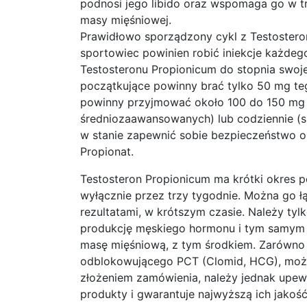
podnosi jego libido oraz wspomaga go w tr
masy mięśniowej.
Prawidłowo sporządzony cykl z Testosteron
sportowiec powinien robić iniekcje każdeg
Testosteronu Propionicum do stopnia swoj
początkujące powinny brać tylko 50 mg te
powinny przyjmować około 100 do 150 mg 
średniozaawansowanych) lub codziennie (
w stanie zapewnić sobie bezpieczeństwo or
Propionat.
Testosteron Propionicum ma krótki okres p
wyłącznie przez trzy tygodnie. Można go ł
rezultatami, w krótszym czasie. Należy tyl
produkcję męskiego hormonu i tym samym 
masę mięśniową, z tym środkiem. Zarówno T
odblokowującego PCT (Clomid, HCG), można 
złożeniem zamówienia, należy jednak upewni
produkty i gwarantuje najwyższą ich jakość