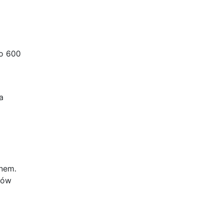
do 600
a
anem.
mów