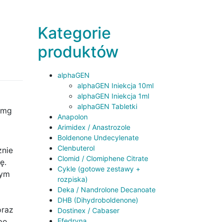
Kategorie
produktów
alphaGEN
alphaGEN Iniekcja 10ml
alphaGEN Iniekcja 1ml
alphaGEN Tabletki
0mg
Anapolon
Arimidex / Anastrozole
Boldenone Undecylenate
Clenbuterol
znie
Clomid / Clomiphene Citrate
ę.
Cykle (gotowe zestawy +
tym
rozpiska)
Deka / Nandrolone Decanoate
DHB (Dihydroboldenone)
oraz
Dostinex / Cabaser
po
Efedryna