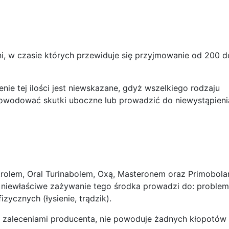
i, w czasie których przewiduje się przyjmowanie od 200 
nie tej ilości jest niewskazane, gdyż wszelkiego rodzaju
powodować skutki uboczne lub prowadzić do niewystąpieni
trolem, Oral Turinabolem, Oxą, Masteronem oraz Primobol
ż niewłaściwe zażywanie tego środka prowadzi do: proble
zycznych (łysienie, trądzik).
 zaleceniami producenta, nie powoduje żadnych kłopotów