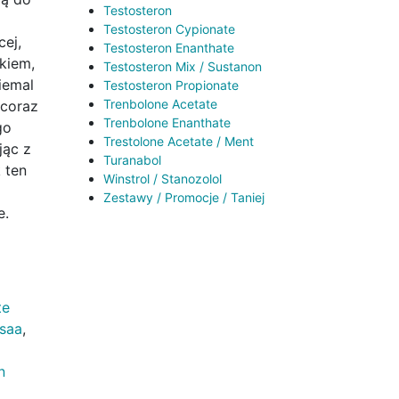
Testosteron
Testosteron Cypionate
ej,
Testosteron Enanthate
kiem,
Testosteron Mix / Sustanon
iemal
Testosteron Propionate
Trenbolone Acetate
 coraz
Trenbolone Enanthate
go
Trestolone Acetate / Ment
jąc z
Turanabol
 ten
Winstrol / Stanozolol
Zestawy / Promocje / Taniej
e.
te
saa
,
n