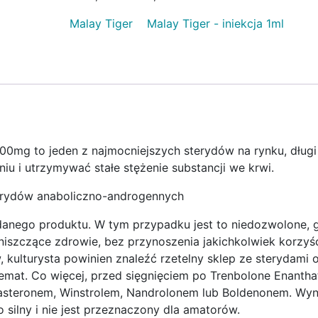
Malay Tiger
Malay Tiger - iniekcja 1ml
00mg to jeden z najmocniejszych sterydów na rynku, długi
iu i utrzymywać stałe stężenie substancji we krwi.
erydów anaboliczno-androgennych
 danego produktu. W tym przypadku jest to niedozwolone, 
 niszczące zdrowie, bez przynoszenia jakichkolwiek korzyśc
kulturysta powinien znaleźć rzetelny sklep ze sterydami o
temat. Co więcej, przed sięgnięciem po Trenbolone Enantha
asteronem, Winstrolem, Nandrolonem lub Boldenonem. Wyn
o silny i nie jest przeznaczony dla amatorów.