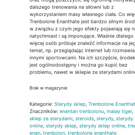
dalszego trenowania na siłowni lub z
wykorzystaniem masy własnego ciała. Co więc
Trenbolone Enanthate jest bardzo silnym środ
w związku z czym jego efekty pojawiają się n
natychmiast i są imponujące. Właśnie dlatego
więcej osób próbuje znaleźć informacje na je
temat, np. przeglądając Internet lub rozmawia
innymi sportowcami. Na ich szczęście, środek
jest ogólnodostępny i można go kupić bez
problemu, nawet w sklepie ze sterydami onlin
Brak w magazynie
Kategorie:
Sterydy sklep
,
Trenbolone Enantha
Znaczników:
enantan trenbolonu
,
malay tiger
,
sklep ze sterydami
,
steroids
,
sterydy
,
sterydy
online
,
sterydy sklep
,
sterydy sklep online
,
tre
enan
,
trenbolon
,
trenbolone enanthate