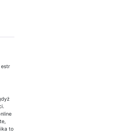
 estr
gdyż
i.
nline
te,
ika to