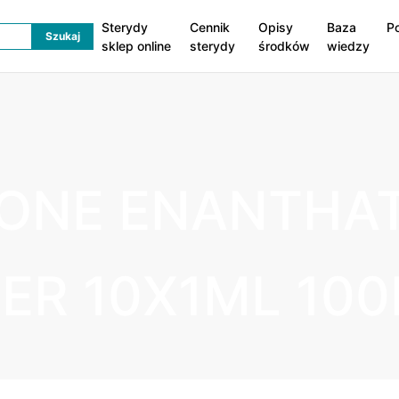
Sterydy
Cennik
Opisy
Baza
P
sklep online
sterydy
środków
wiedzy
ONE ENANTHA
GER 10X1ML 10