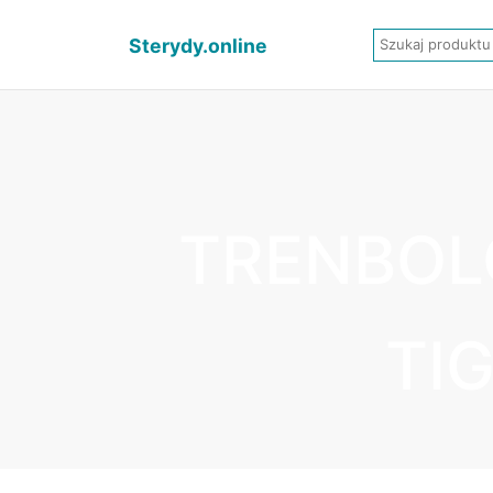
Sterydy.online
TRENBOL
TI