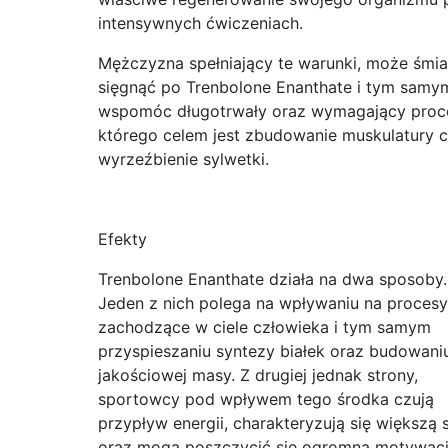
intensywnych ćwiczeniach.
Mężczyzna spełniający te warunki, może śmia
sięgnąć po Trenbolone Enanthate i tym samy
wspomóc długotrwały oraz wymagający proc
którego celem jest zbudowanie muskulatury 
wyrzeźbienie sylwetki.
Efekty
Trenbolone Enanthate działa na dwa sposoby.
Jeden z nich polega na wpływaniu na procesy
zachodzące w ciele człowieka i tym samym
przyspieszaniu syntezy białek oraz budowani
jakościowej masy. Z drugiej jednak strony,
sportowcy pod wpływem tego środka czują
przypływ energii, charakteryzują się większą s
oraz mogą poszczycić się ogromną motywac