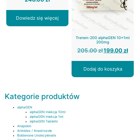
Dowiedz się więcej
Trenen-200 alphaGEN 10x1ml
200mg
Pierwotna
Aktual
205.00
zł
199.00
zł
cena
cena
wynosiła:
wynosi:
205.00 zł.
199.00 
Dodaj do koszyka
Kategorie produktów
alphaGEN
alphaGEN Iniekcja 10ml
alphaGEN Iniekcja 1ml
alphaGEN Tabletki
Anapolon
Arimidex / Anastrozole
Boldenone Undecylenate