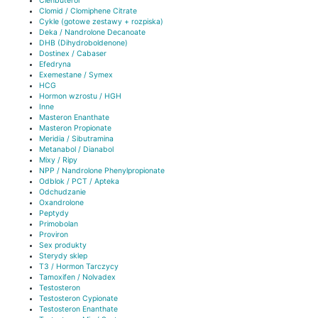
Clenbuterol
Clomid / Clomiphene Citrate
Cykle (gotowe zestawy + rozpiska)
Deka / Nandrolone Decanoate
DHB (Dihydroboldenone)
Dostinex / Cabaser
Efedryna
Exemestane / Symex
HCG
Hormon wzrostu / HGH
Inne
Masteron Enanthate
Masteron Propionate
Meridia / Sibutramina
Metanabol / Dianabol
Mixy / Ripy
NPP / Nandrolone Phenylpropionate
Odblok / PCT / Apteka
Odchudzanie
Oxandrolone
Peptydy
Primobolan
Proviron
Sex produkty
Sterydy sklep
T3 / Hormon Tarczycy
Tamoxifen / Nolvadex
Testosteron
Testosteron Cypionate
Testosteron Enanthate