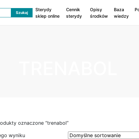
Sterydy
Cennik
Opisy
Baza
P
sklep online
sterydy
środków
wiedzy
TRENABOL
rodukty oznaczone “trenabol”
ego wyniku