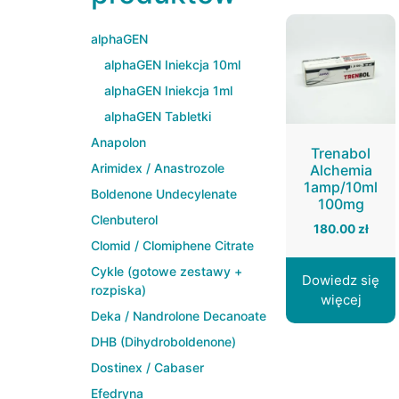
alphaGEN
alphaGEN Iniekcja 10ml
alphaGEN Iniekcja 1ml
alphaGEN Tabletki
Anapolon
Trenabol
Arimidex / Anastrozole
Alchemia
1amp/10ml
Boldenone Undecylenate
100mg
Clenbuterol
180.00
zł
Clomid / Clomiphene Citrate
Cykle (gotowe zestawy +
Dowiedz się
rozpiska)
więcej
Deka / Nandrolone Decanoate
DHB (Dihydroboldenone)
Dostinex / Cabaser
Efedryna