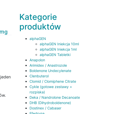
Kategorie
produktów
0mg
alphaGEN
alphaGEN Iniekcja 10ml
alphaGEN Iniekcja 1ml
alphaGEN Tabletki
Anapolon
Arimidex / Anastrozole
Boldenone Undecylenate
Clenbuterol
jeden
Clomid / Clomiphene Citrate
Cykle (gotowe zestawy +
rozpiska)
ów.
Deka / Nandrolone Decanoate
DHB (Dihydroboldenone)
Dostinex / Cabaser
Efedryna