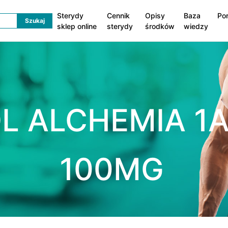
Sterydy
Cennik
Opisy
Baza
Po
sklep online
sterydy
środków
wiedzy
L ALCHEMIA 1
100MG