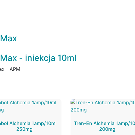
 Max
ax - iniekcja 10ml
Max - APM
abol Alchemia 1amp/10ml
Tren-En Alchemia 1amp/1
250mg
200mg