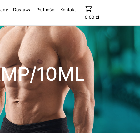
rady
Dostawa
Płatności
Kontakt
0.00
zł
AMP/10ML