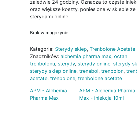
zaledwie 24 godziny. Oznacza to częste iniek
oraz większe koszty, poniesione w sklepie ze
sterydami online.
Brak w magazynie
Kategorie:
Sterydy sklep
,
Trenbolone Acetate
Znaczników:
alchemia pharma max
,
octan
trenbolonu
,
sterydy
,
sterydy online
,
sterydy s
sterydy sklep online
,
trenabol
,
trenbolon
,
tren
acetate
,
trenbolone
,
trenbolone acetate
APM - Alchemia
APM - Alchemia Pharma
Pharma Max
Max - iniekcja 10ml