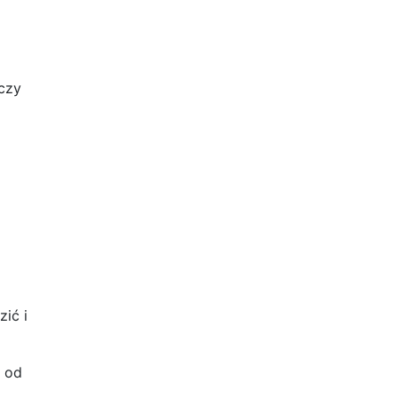
czy
ić i
m od