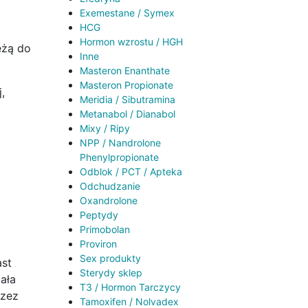
Exemestane / Symex
HCG
Hormon wzrostu / HGH
eżą do
Inne
Masteron Enanthate
Masteron Propionate
,
Meridia / Sibutramina
Metanabol / Dianabol
Mixy / Ripy
NPP / Nandrolone
Phenylpropionate
Odblok / PCT / Apteka
Odchudzanie
Oxandrolone
Peptydy
Primobolan
Proviron
Sex produkty
ast
Sterydy sklep
ała
T3 / Hormon Tarczycy
rzez
Tamoxifen / Nolvadex