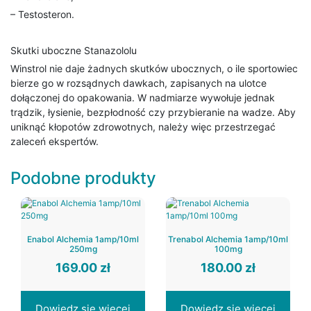
– Testosteron.
Skutki uboczne Stanazololu
Winstrol nie daje żadnych skutków ubocznych, o ile sportowiec
bierze go w rozsądnych dawkach, zapisanych na ulotce
dołączonej do opakowania. W nadmiarze wywołuje jednak
trądzik, łysienie, bezpłodność czy przybieranie na wadze. Aby
uniknąć kłopotów zdrowotnych, należy więc przestrzegać
zaleceń ekspertów.
Podobne produkty
Enabol Alchemia 1amp/10ml
Trenabol Alchemia 1amp/10ml
250mg
100mg
169.00
zł
180.00
zł
Dowiedz się więcej
Dowiedz się więcej