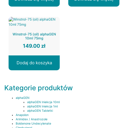
Winstrol-75 (oil) alphaGEN
10ml 75mg
149.00
zł
Dodaj do koszyka
Kategorie produktów
alphaGEN
alphaGEN Iniekcja 10ml
alphaGEN Iniekcja 1ml
alphaGEN Tabletki
Anapolon
Arimidex / Anastrozole
Boldenone Undecylenate
Clenbuterol