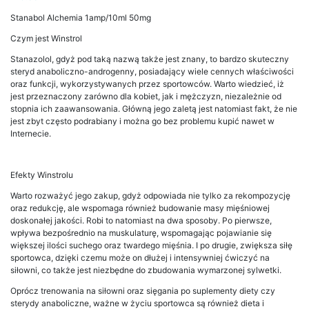
Stanabol Alchemia 1amp/10ml 50mg
Czym jest Winstrol
Stanazolol, gdyż pod taką nazwą także jest znany, to bardzo skuteczny
steryd anaboliczno-androgenny, posiadający wiele cennych właściwości
oraz funkcji, wykorzystywanych przez sportowców. Warto wiedzieć, iż
jest przeznaczony zarówno dla kobiet, jak i mężczyzn, niezależnie od
stopnia ich zaawansowania. Główną jego zaletą jest natomiast fakt, że nie
jest zbyt często podrabiany i można go bez problemu kupić nawet w
Internecie.
Efekty Winstrolu
Warto rozważyć jego zakup, gdyż odpowiada nie tylko za rekompozycję
oraz redukcję, ale wspomaga również budowanie masy mięśniowej
doskonałej jakości. Robi to natomiast na dwa sposoby. Po pierwsze,
wpływa bezpośrednio na muskulaturę, wspomagając pojawianie się
większej ilości suchego oraz twardego mięśnia. I po drugie, zwiększa siłę
sportowca, dzięki czemu może on dłużej i intensywniej ćwiczyć na
siłowni, co także jest niezbędne do zbudowania wymarzonej sylwetki.
Oprócz trenowania na siłowni oraz sięgania po suplementy diety czy
sterydy anaboliczne, ważne w życiu sportowca są również dieta i