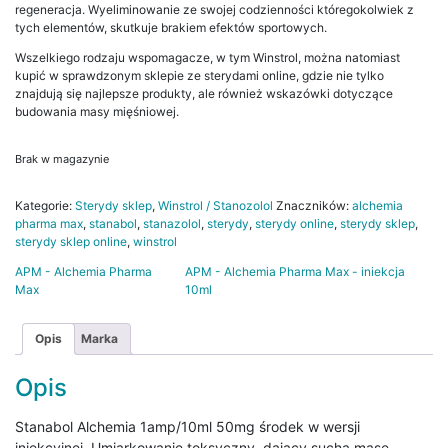
regeneracja. Wyeliminowanie ze swojej codzienności któregokolwiek z
tych elementów, skutkuje brakiem efektów sportowych.
Wszelkiego rodzaju wspomagacze, w tym Winstrol, można natomiast
kupić w sprawdzonym sklepie ze sterydami online, gdzie nie tylko
znajdują się najlepsze produkty, ale również wskazówki dotyczące
budowania masy mięśniowej.
Brak w magazynie
Kategorie:
Sterydy sklep
,
Winstrol / Stanozolol
Znaczników:
alchemia
pharma max
,
stanabol
,
stanazolol
,
sterydy
,
sterydy online
,
sterydy sklep
,
sterydy sklep online
,
winstrol
APM - Alchemia Pharma
APM - Alchemia Pharma Max - iniekcja
Max
10ml
Opis
Marka
Opis
Stanabol Alchemia 1amp/10ml 50mg środek w wersji
iniekcyjnej. Umiarkowanie toksyczny, dający suchą masę